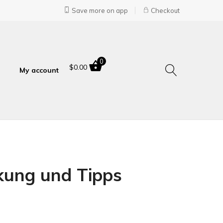
Save more on app
Checkout
0
$
0.00
My account
kung und Tipps