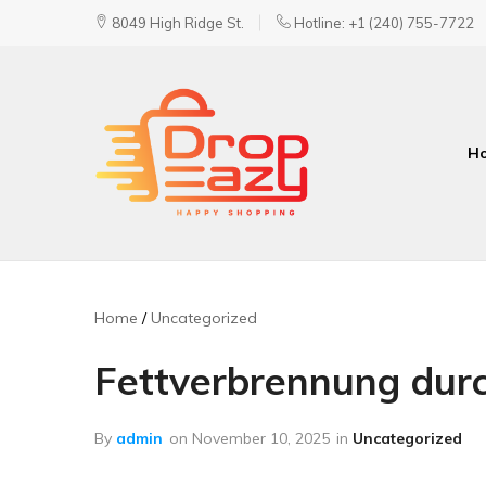
8049 High Ridge St.
Hotline: +1 (240) 755-7722
H
DropEazy
Pure.
Organic.
Delivered.
Home
Uncategorized
Fettverbrennung durc
By
admin
on
November 10, 2025
in
Uncategorized