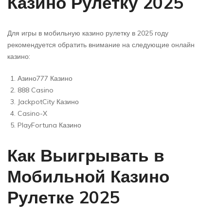
Казино Рулетку 2025
Для игры в мобильную казино рулетку в 2025 году
рекомендуется обратить внимание на следующие онлайн
казино:
Азино777 Казино
888 Casino
JackpotCity Казино
Casino-X
PlayFortuna Казино
Как Выигрывать в
Мобильной Казино
Рулетке 2025