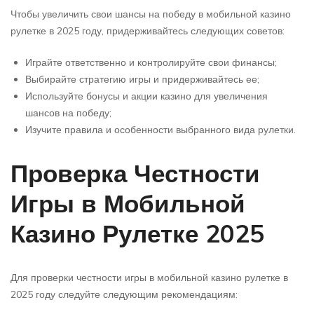
Чтобы увеличить свои шансы на победу в мобильной казино
рулетке в 2025 году, придерживайтесь следующих советов:
Играйте ответственно и контролируйте свои финансы;
Выбирайте стратегию игры и придерживайтесь ее;
Используйте бонусы и акции казино для увеличения
шансов на победу;
Изучите правила и особенности выбранного вида рулетки.
Проверка Честности
Игры в Мобильной
Казино Рулетке 2025
Для проверки честности игры в мобильной казино рулетке в
2025 году следуйте следующим рекомендациям: