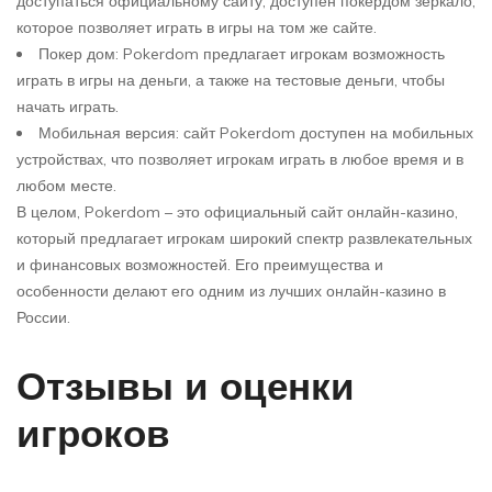
доступаться официальному сайту, доступен покердом зеркало,
которое позволяет играть в игры на том же сайте.
Покер дом: Pokerdom предлагает игрокам возможность
играть в игры на деньги, а также на тестовые деньги, чтобы
начать играть.
Мобильная версия: сайт Pokerdom доступен на мобильных
устройствах, что позволяет игрокам играть в любое время и в
любом месте.
В целом, Pokerdom – это официальный сайт онлайн-казино,
который предлагает игрокам широкий спектр развлекательных
и финансовых возможностей. Его преимущества и
особенности делают его одним из лучших онлайн-казино в
России.
Отзывы и оценки
игроков