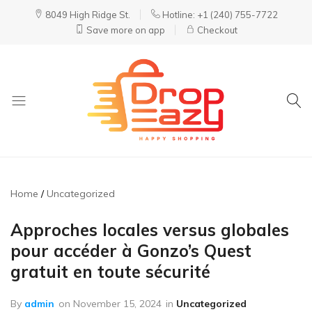
8049 High Ridge St.
Hotline: +1 (240) 755-7722
Save more on app
Checkout
DropEazy
Pure.
Organic.
Delivered.
Home
Uncategorized
Approches locales versus globales
pour accéder à Gonzo’s Quest
gratuit en toute sécurité
By
admin
on
November 15, 2024
in
Uncategorized