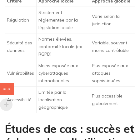
Critère
Approche locale
Approche globale
Strictement
Varie selon la
Régulation
réglementée par la
juridiction
législation locale
Normes élevées,
Sécurité des
Variable, souvent
conformité locale (ex.
données
moins contrôlable
RGPD)
Moins exposée aux
Plus exposée aux
Vulnérabilités
cyberattaques
attaques
internationales
sophistiquées
USD
Limitée par la
Plus accessible
Accessibilité
localisation
globalement
géographique
Études de cas : succès et