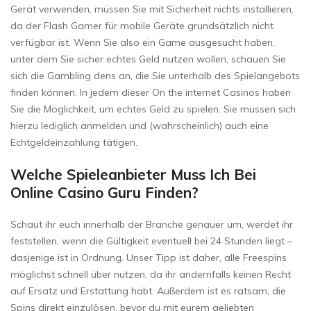
Gerät verwenden, müssen Sie mit Sicherheit nichts installieren,
da der Flash Gamer für mobile Geräte grundsätzlich nicht
verfügbar ist. Wenn Sie also ein Game ausgesucht haben,
unter dem Sie sicher echtes Geld nutzen wollen, schauen Sie
sich die Gambling dens an, die Sie unterhalb des Spielangebots
finden können. In jedem dieser On the internet Casinos haben
Sie die Möglichkeit, um echtes Geld zu spielen. Sie müssen sich
hierzu lediglich anmelden und (wahrscheinlich) auch eine
Echtgeldeinzahlung tätigen.
Welche Spieleanbieter Muss Ich Bei
Online Casino Guru Finden?
Schaut ihr euch innerhalb der Branche genauer um, werdet ihr
feststellen, wenn die Gültigkeit eventuell bei 24 Stunden liegt –
dasjenige ist in Ordnung. Unser Tipp ist daher, alle Freespins
möglichst schnell über nutzen, da ihr andernfalls keinen Recht
auf Ersatz und Erstattung habt. Außerdem ist es ratsam, die
Spins direkt einzulösen, bevor du mit eurem geliebten