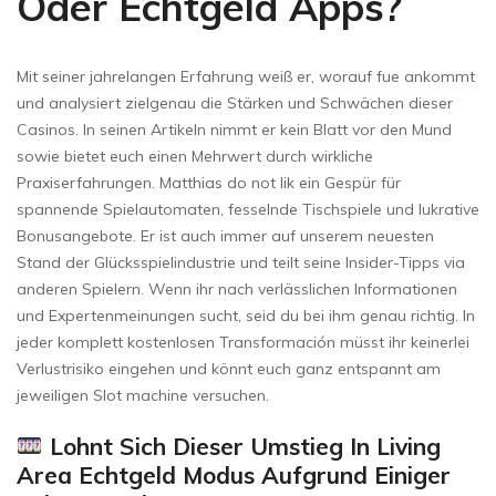
Oder Echtgeld Apps?
Mit seiner jahrelangen Erfahrung weiß er, worauf fue ankommt
und analysiert zielgenau die Stärken und Schwächen dieser
Casinos. In seinen Artikeln nimmt er kein Blatt vor den Mund
sowie bietet euch einen Mehrwert durch wirkliche
Praxiserfahrungen. Matthias do not lik ein Gespür für
spannende Spielautomaten, fesselnde Tischspiele und lukrative
Bonusangebote. Er ist auch immer auf unserem neuesten
Stand der Glücksspielindustrie und teilt seine Insider-Tipps via
anderen Spielern. Wenn ihr nach verlässlichen Informationen
und Expertenmeinungen sucht, seid du bei ihm genau richtig. In
jeder komplett kostenlosen Transformación müsst ihr keinerlei
Verlustrisiko eingehen und könnt euch ganz entspannt am
jeweiligen Slot machine versuchen.
Lohnt Sich Dieser Umstieg In Living
Area Echtgeld Modus Aufgrund Einiger