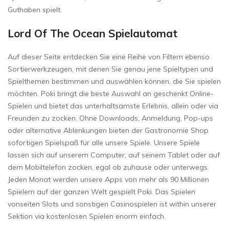
Guthaben spielt.
Lord Of The Ocean Spielautomat
Auf dieser Seite entdecken Sie eine Reihe von Filtern ebenso
Sortierwerkzeugen, mit denen Sie genau jene Spieltypen und
Spielthemen bestimmen und auswählen können, die Sie spielen
möchten. Poki bringt die beste Auswahl an geschenkt Online-
Spielen und bietet das unterhaltsamste Erlebnis, allein oder via
Freunden zu zocken. Ohne Downloads, Anmeldung, Pop-ups
oder alternative Ablenkungen bieten der Gastronomie Shop
sofortigen Spielspaß für alle unsere Spiele. Unsere Spiele
lassen sich auf unserem Computer, auf seinem Tablet oder auf
dem Mobiltelefon zocken, egal ob zuhause oder unterwegs.
Jeden Monat werden unsere Apps von mehr als 90 Millionen
Spielern auf der ganzen Welt gespielt Poki. Das Spielen
vonseiten Slots und sonstigen Casinospielen ist within unserer
Sektion via kostenlosen Spielen enorm einfach.