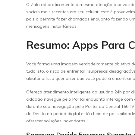
O Zalo dá praticamente a mesma atenção à privacidad
sociais mais recentes em seu celular, este é provav
pois o permite fazer chamadas enquanto fazendo uma 
mensagens instantâneas.
Resumo: Apps Para 
Você forma uma imagem verdadeiramente objetiva da 
tudo isto, o risco de enfrentar “surpresas desagradá
aleatório. Isso quer dizer que você poderá encontrar
Ofereça atendimento inteligente ao usuário 24h por d
cidadão navegue pelo Portal enquanto interage com
durante sua navegação pelo Portal da Central 156. I
do Direito na period digital está cheio de possibili
oferecer soluções inovadoras.
Samsung Decide Encerrar Suporte 