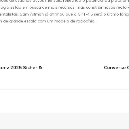
hões de usuários ativos mensais, refletindo o potencial da platafo
gia estão em busca de mais recursos, mas construir novos reatore
ntalistas. Sam Altman já afirmou que o GPT-4.5 será o último lan
 de grande escala com um modelo de raciocínio.
zenz 2025 Sicher &
Converse C