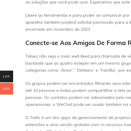
as soluções que você pode usar. Esperamos que este
Libere as ferramentas e para poder se comunicar por
aparelho também poderá solicitar permissão para a l
encerrado em novembro de 2023.
Conecte-se Aos Amigos De Forma R
Talvez não seja o mais well-liked para chamada de v
bastando que as quatro estejam em um mesmo grup
categorias como “Amor”, “Dinheiro” e “Família”, por e
LKR
Os grupos podem ser encontrados filtrando seus inte
USD
até 10 pessoas e todas podem compartilhar a tela 
pessoas. Os contatos podem ser adicionados pelo núm
operacionais, o WeChat pode ser usado também na we
O Trello é um dos apps de gerenciamento de projetos 
extensões e uma versão gratuita com os recursos mai