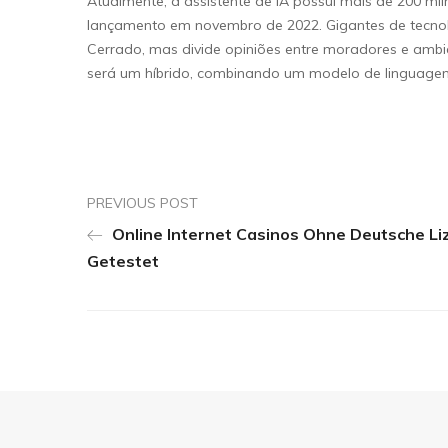
Atualmente, a assistente de IA possui mais de 200 mil
lançamento em novembro de 2022. Gigantes de tecnolo
Cerrado, mas divide opiniões entre moradores e ambie
será um híbrido, combinando um modelo de linguagem
PREVIOUS POST
Online Internet Casinos Ohne Deutsche Li
Getestet