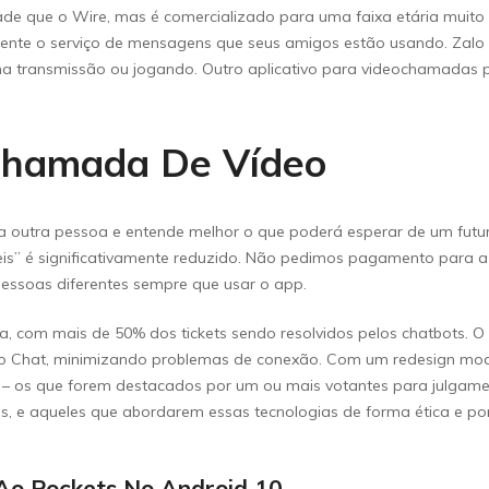
e que o Wire, mas é comercializado para uma faixa etária muito m
elmente o serviço de mensagens que seus amigos estão usando. Zalo
transmissão ou jogando. Outro aplicativo para videochamadas par
Chamada De Vídeo
outra pessoa e entende melhor o que poderá esperar de um futuro
veis” é significativamente reduzido. Não pedimos pagamento para a
 pessoas diferentes sempre que usar o app.
ia, com mais de 50% dos tickets sendo resolvidos pelos chatbots.
 o Chat, minimizando problemas de conexão. Com um redesign mo
V – os que forem destacados por um ou mais votantes para julgame
dades, e aqueles que abordarem essas tecnologias de forma ética 
Ao Pockets No Android 10