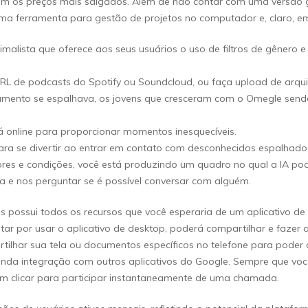
ecem os preços mais salgados. Além de não contar com uma versão
ma ferramenta para gestão de projetos no computador e, claro, em
alista que oferece aos seus usuários o uso de filtros de gênero
de podcasts do Spotify ou Soundcloud, ou faça upload de arqui
ramento se espalhava, os jovens que cresceram com o Omegle se
online para proporcionar momentos inesquecíveis.
ara se divertir ao entrar em contato com desconhecidos espalhad
lores e condições, você está produzindo um quadro no qual a IA po
 e nos perguntar se é possível conversar com alguém.
as possui todos os recursos que você esperaria de um aplicativo d
 por usar o aplicativo de desktop, poderá compartilhar e fazer 
rtilhar sua tela ou documentos específicos no telefone para poder 
ofunda integração com outros aplicativos do Google. Sempre que v
dem clicar para participar instantaneamente de uma chamada.