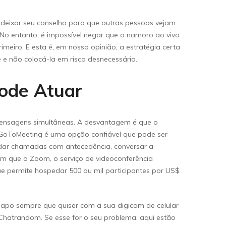
 deixar seu conselho para que outras pessoas vejam
 No entanto, é impossível negar que o namoro ao vivo
meiro. E esta é, em nossa opinião, a estratégia certa
e não colocá-la em risco desnecessário.
Pode Atuar
 mensagens simultâneas. A desvantagem é que o
o GoToMeeting é uma opção confiável que pode ser
dar chamadas com antecedência, conversar a
m que o Zoom, o serviço de videoconferência
e permite hospedar 500 ou mil participantes por US$
apo sempre que quiser com a sua digicam de celular
 Chatrandom. Se esse for o seu problema, aqui estão