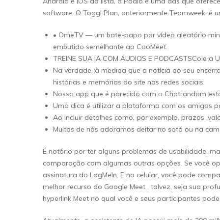
Android e iOS da lista, o Podio é uma das que ofer
software. O Toggl Plan, anteriormente Teamweek, é u
• OmeTV — um bate-papo por vídeo aleatório minim
embutido semelhante ao CooMeet.
TREINE SUA IA COM ÁUDIOS E PODCASTSCole a URL 
Na verdade, à medida que a notícia do seu encer
histórias e memórias do site nas redes sociais.
Nosso app que é parecido com o Chatrandom está 
Uma dica é utilizar a plataforma com os amigos p
Ao incluir detalhes como, por exemplo, prazos, va
Muitos de nós adoramos deitar no sofá ou na cama
É notório por ter alguns problemas de usabilidade, m
comparação com algumas outras opções. Se você optar
assinatura do LogMeIn. E no celular, você pode compa
melhor recurso do Google Meet , talvez, seja sua pr
hyperlink Meet no qual você e seus participantes po