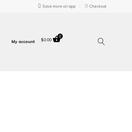
Save more on app
Checkout
0
$
0.00
My account