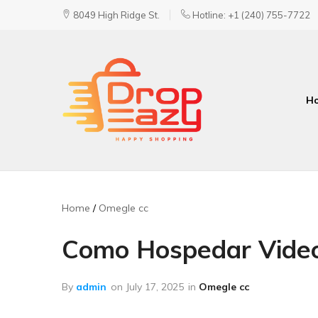
8049 High Ridge St.
Hotline: +1 (240) 755-7722
H
DropEazy
Pure.
Organic.
Delivered.
Home
Omegle cc
Como Hospedar Video
By
admin
on
July 17, 2025
in
Omegle cc