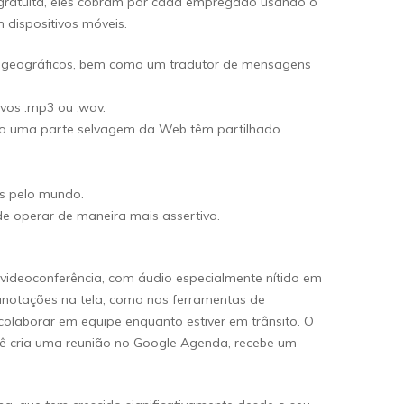
 gratuita, eles cobram por cada empregado usando o
 dispositivos móveis.
 e geográficos, bem como um tradutor de mensagens
vos .mp3 ou .wav.
ndo uma parte selvagem da Web têm partilhado
os pelo mundo.
de operar de maneira mais assertiva.
e videoconferência, com áudio especialmente nítido em
anotações na tela, como nas ferramentas de
colaborar em equipe enquanto estiver em trânsito. O
ocê cria uma reunião no Google Agenda, recebe um