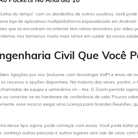
 “Linha do tempo” com os desabafos de outros usuários, você pode
uma loja de aplicativos multiplataforma especializada em Android.
es que se encontram na internet tem vários encontros por vídeo pri
ndemia, nos tornamos muito mais sérios em cuidar da nossa saúde 
Engenharia Civil Que Você 
deo, ligações por voz (inclusive, com tecnologia VoIP) e envio de
 os recursos e opções disponíveis. Na maioria das vezes, porém, 
chamadas de equipe e seminários on – line. O Zoom permite agen
ou conectar-se ao hardware de conferência de sala. Poucos sabe
ente, esse recurso exigia uma Licença para Grandes Reuniões, qu
rma desse tipo agora, pode começar com essas. Você pode bater-p
e, conheça outras pessoas e outros lugares sem sair de casa, com