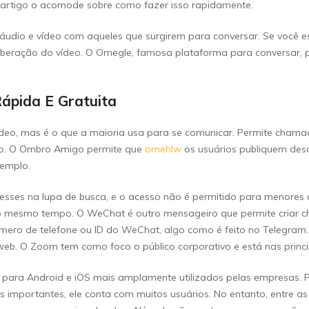
 artigo o acomode sobre como fazer isso rapidamente.
 áudio e vídeo com aqueles que surgirem para conversar. Se você
iberação do vídeo. O Omegle, famosa plataforma para conversar, 
ápida E Gratuita
ídeo, mas é o que a maioria usa para se comunicar. Permite chamad
o. O Ombro Amigo permite que
omehlw
os usuários publiquem des
xemplo.
resses na lupa de busca, e o acesso não é permitido para menores
ao mesmo tempo. O WeChat é outro mensageiro que permite criar
ero de telefone ou ID do WeChat, algo como é feito no Telegram. A
b. O Zoom tem como foco o público corporativo e está nas princi
para Android e iOS mais amplamente utilizados pelas empresas. Por
s importantes, ele conta com muitos usuários. No entanto, entre 