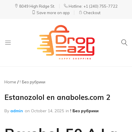
8049 High Ridge St.
Hotline: +1 (240) 755-7722
Save more on app
Checkout
DropEazy
Pure.
Organic.
Delivered.
Home
! Без рубрики
Estanozolol en anaboles.com 2
By
admin
on
October 14, 2025
in
! Без рубрики