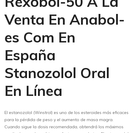
Rexobol-50 A La
Venta En Anabol-
es Com En
España
Stanozolol Oral
En Línea
El estanozolol (Winstrol) es uno de los esteroides más eficaces
para la pérdida de peso y el aumento de masa magra.
Cuando sigue la dosis recomendada, obtendrá los máximos