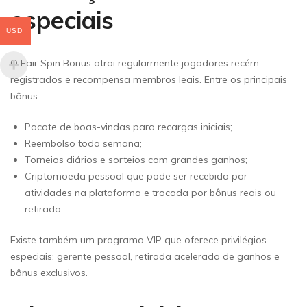
especiais
USD
O Fair Spin Bonus atrai regularmente jogadores recém-
registrados e recompensa membros leais. Entre os principais
bônus:
Pacote de boas-vindas para recargas iniciais;
Reembolso toda semana;
Torneios diários e sorteios com grandes ganhos;
Criptomoeda pessoal que pode ser recebida por
atividades na plataforma e trocada por bônus reais ou
retirada.
Existe também um programa VIP que oferece privilégios
especiais: gerente pessoal, retirada acelerada de ganhos e
bônus exclusivos.