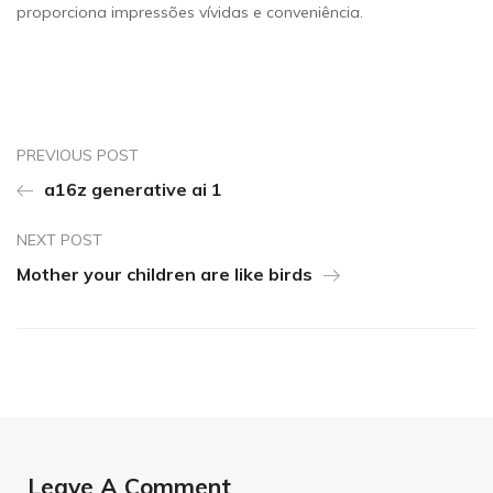
proporciona impressões vívidas e conveniência.
PREVIOUS POST
a16z generative ai 1
NEXT POST
Mother your children are like birds
Leave A Comment