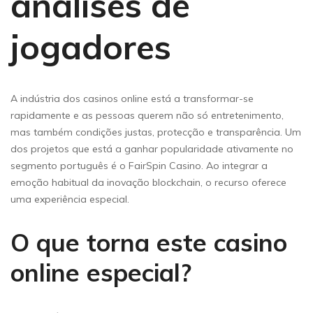
análises de
jogadores
A indústria dos casinos online está a transformar-se
rapidamente e as pessoas querem não só entretenimento,
mas também condições justas, protecção e transparência. Um
dos projetos que está a ganhar popularidade ativamente no
segmento português é o FairSpin Casino. Ao integrar a
emoção habitual da inovação blockchain, o recurso oferece
uma experiência especial.
O que torna este casino
online especial?