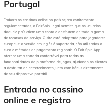
Portugal
Embora os cassinos online no país sejam estritamente
regulamentados, o FairSpin Legal permite que os usuários
daquele país criem uma conta e desfrutem de toda a gama
de recursos do serviço. O site está adaptado para jogadores
europeus: a versão em inglês é suportada, são utilizados o
euro e métodos de pagamento regionais. O Fair Spin App
oferece uma entrada confortável para todas as
funcionalidades da plataforma de jogos, ajudando os clientes
a desfrutar de entretenimento junto com bônus diretamente
de seu dispositivo portátil.
Entrada no cassino
online e registro