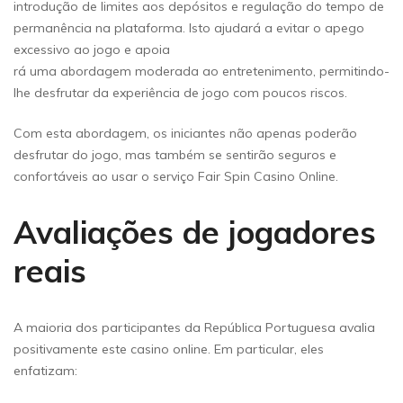
introdução de limites aos depósitos e regulação do tempo de
permanência na plataforma. Isto ajudará a evitar o apego
excessivo ao jogo e apoia
rá uma abordagem moderada ao entretenimento, permitindo-
lhe desfrutar da experiência de jogo com poucos riscos.
Com esta abordagem, os iniciantes não apenas poderão
desfrutar do jogo, mas também se sentirão seguros e
confortáveis ​​ao usar o serviço Fair Spin Casino Online.
Avaliações de jogadores
reais
A maioria dos participantes da República Portuguesa avalia
positivamente este casino online. Em particular, eles
enfatizam: