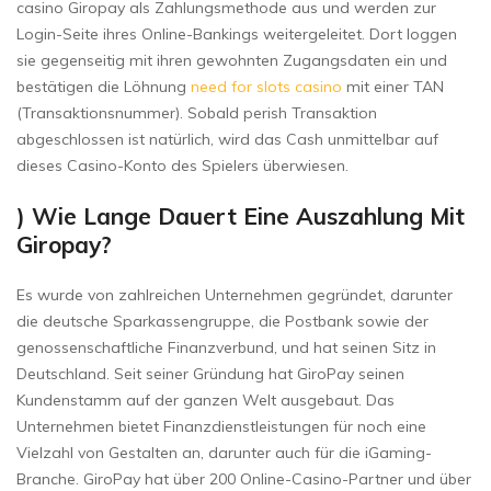
casino Giropay als Zahlungsmethode aus und werden zur
Login-Seite ihres Online-Bankings weitergeleitet. Dort loggen
sie gegenseitig mit ihren gewohnten Zugangsdaten ein und
bestätigen die Löhnung
need for slots casino
mit einer TAN
(Transaktionsnummer). Sobald perish Transaktion
abgeschlossen ist natürlich, wird das Cash unmittelbar auf
dieses Casino-Konto des Spielers überwiesen.
) Wie Lange Dauert Eine Auszahlung Mit
Giropay?
Es wurde von zahlreichen Unternehmen gegründet, darunter
die deutsche Sparkassengruppe, die Postbank sowie der
genossenschaftliche Finanzverbund, und hat seinen Sitz in
Deutschland. Seit seiner Gründung hat GiroPay seinen
Kundenstamm auf der ganzen Welt ausgebaut. Das
Unternehmen bietet Finanzdienstleistungen für noch eine
Vielzahl von Gestalten an, darunter auch für die iGaming-
Branche. GiroPay hat über 200 Online-Casino-Partner und über