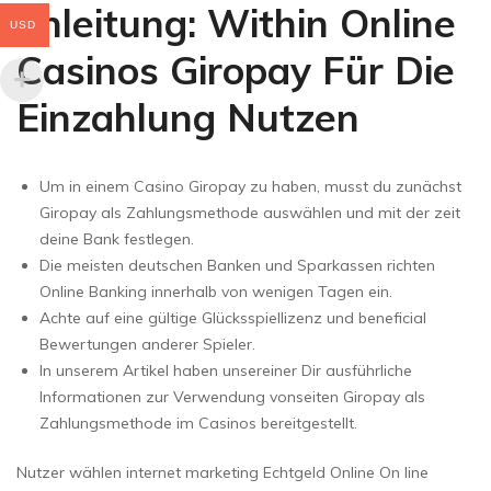
anleitung: Within Online
USD
Casinos Giropay Für Die
Einzahlung Nutzen
Um in einem Casino Giropay zu haben, musst du zunächst
Giropay als Zahlungsmethode auswählen und mit der zeit
deine Bank festlegen.
Die meisten deutschen Banken und Sparkassen richten
Online Banking innerhalb von wenigen Tagen ein.
Achte auf eine gültige Glücksspiellizenz und beneficial
Bewertungen anderer Spieler.
In unserem Artikel haben unsereiner Dir ausführliche
Informationen zur Verwendung vonseiten Giropay als
Zahlungsmethode im Casinos bereitgestellt.
Nutzer wählen internet marketing Echtgeld Online On line