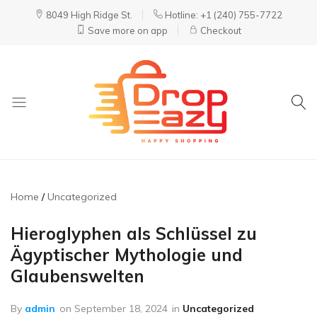
8049 High Ridge St.
Hotline: +1 (240) 755-7722
Save more on app
Checkout
DropEazy
Pure.
Organic.
Delivered.
Home
Uncategorized
Hieroglyphen als Schlüssel zu
Ägyptischer Mythologie und
Glaubenswelten
By
admin
on
September 18, 2024
in
Uncategorized