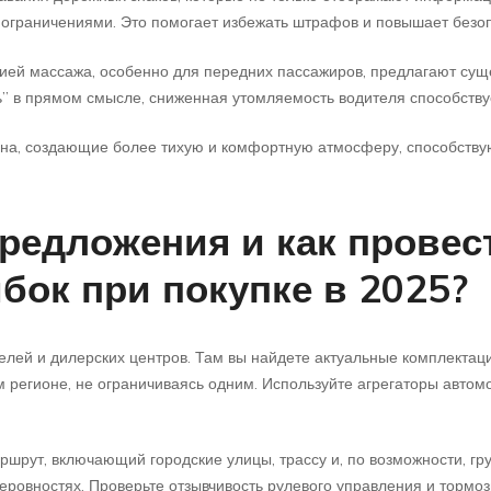
с ограничениями. Это помогает избежать штрафов и повышает безоп
ией массажа, особенно для передних пассажиров, предлагают су
сть” в прямом смысле, сниженная утомляемость водителя способств
на, создающие более тихую и комфортную атмосферу, способствую
редложения и как провест
бок при покупке в 2025?
елей и дилерских центров. Там вы найдете актуальные комплектац
 регионе, не ограничиваясь одним. Используйте агрегаторы автом
ршрут, включающий городские улицы, трассу и, по возможности, гру
неровностях. Проверьте отзывчивость рулевого управления и торм