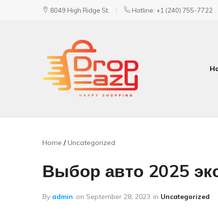
8049 High Ridge St.
Hotline: +1 (240) 755-7722
H
DropEazy
Pure.
Organic.
Delivered.
Home
Uncategorized
Выбор авто 2025 эк
By
admin
on
September 28, 2023
in
Uncategorized