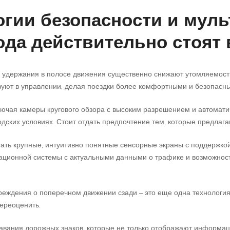
огии безопасности и мул
ода действительно стоят 
удержания в полосе движения существенно снижают утомляемость 
твуют в управлении, делая поездки более комфортными и безопасн
ючая камеры кругового обзора с высоким разрешением и автомати
дских условиях. Стоит отдать предпочтение тем, которые предлаг
ать крупные, интуитивно понятные сенсорные экраны с поддержко
игационной системы с актуальными данными о трафике и возможнос
еждения о поперечном движении сзади – это еще одна технология,
переоценить.
вания дорожных знаков, которые не только отображают информаци