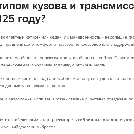
типом кузова и трансмис
25 году?
е компактный хэтчбек или седан. Их маневренность и небольшие г
од, предпочитаете комфорт и простор, то кроссовер или внедорожн
 цените удобство и предсказуемость, особенно в пробках. Соврем
 переключение и хорошую топливную экономичность.
бит полный контроль над автомобилем и получает удовольствие от 
ую динамику на низких скоростях.
оге и бездорожье. Если ваша жизнь связана с частыми поездками п
ботится об экологии, стоит рассмотреть
гибридные силовые уста
имальный уровень выбросов.