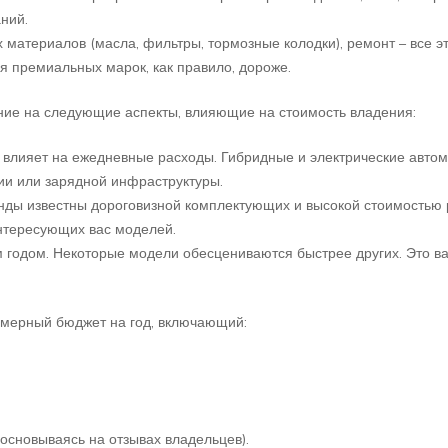
ний.
 материалов (масла, фильтры, тормозные колодки), ремонт – все э
я премиальных марок, как правило, дороже.
ние на следующие аспекты, влияющие на стоимость владения:
влияет на ежедневные расходы. Гибридные и электрические авто
гии или зарядной инфраструктуры.
ды известны дороговизной комплектующих и высокой стоимостью 
нтересующих вас моделей.
 годом. Некоторые модели обесцениваются быстрее других. Это в
имерный бюджет на год, включающий:
сновываясь на отзывах владельцев).