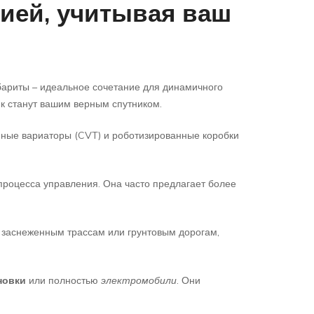
сией, учитывая ваш
абариты – идеальное сочетание для динамичного
ик станут вашим верным спутником.
енные вариаторы (CVT) и роботизированные коробки
процесса управления. Она часто предлагает более
о заснеженным трассам или грунтовым дорогам,
новки
или полностью
электромобили
. Они