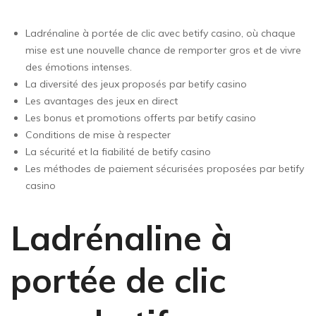
Ladrénaline à portée de clic avec betify casino, où chaque
mise est une nouvelle chance de remporter gros et de vivre
des émotions intenses.
La diversité des jeux proposés par betify casino
Les avantages des jeux en direct
Les bonus et promotions offerts par betify casino
Conditions de mise à respecter
La sécurité et la fiabilité de betify casino
Les méthodes de paiement sécurisées proposées par betify
casino
Ladrénaline à
portée de clic