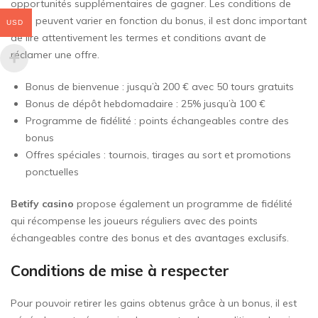
opportunités supplémentaires de gagner. Les conditions de
mise peuvent varier en fonction du bonus, il est donc important
USD
de lire attentivement les termes et conditions avant de
réclamer une offre.
Bonus de bienvenue : jusqu’à 200 € avec 50 tours gratuits
Bonus de dépôt hebdomadaire : 25% jusqu’à 100 €
Programme de fidélité : points échangeables contre des
bonus
Offres spéciales : tournois, tirages au sort et promotions
ponctuelles
Betify casino
propose également un programme de fidélité
qui récompense les joueurs réguliers avec des points
échangeables contre des bonus et des avantages exclusifs.
Conditions de mise à respecter
Pour pouvoir retirer les gains obtenus grâce à un bonus, il est