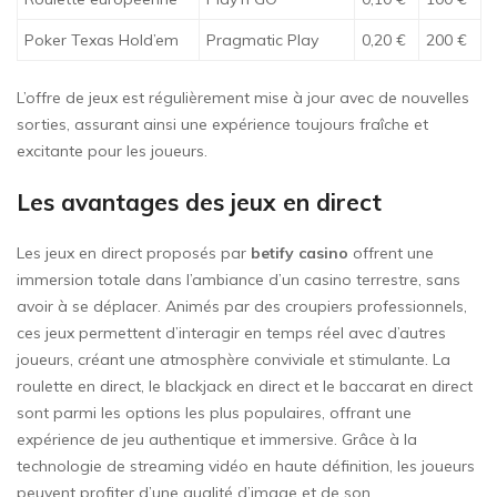
Poker Texas Hold’em
Pragmatic Play
0,20 €
200 €
L’offre de jeux est régulièrement mise à jour avec de nouvelles
sorties, assurant ainsi une expérience toujours fraîche et
excitante pour les joueurs.
Les avantages des jeux en direct
Les jeux en direct proposés par
betify casino
offrent une
immersion totale dans l’ambiance d’un casino terrestre, sans
avoir à se déplacer. Animés par des croupiers professionnels,
ces jeux permettent d’interagir en temps réel avec d’autres
joueurs, créant une atmosphère conviviale et stimulante. La
roulette en direct, le blackjack en direct et le baccarat en direct
sont parmi les options les plus populaires, offrant une
expérience de jeu authentique et immersive. Grâce à la
technologie de streaming vidéo en haute définition, les joueurs
peuvent profiter d’une qualité d’image et de son