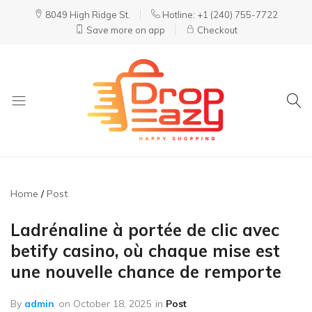
8049 High Ridge St.
Hotline: +1 (240) 755-7722
Save more on app
Checkout
DropEazy
Pure.
Organic.
Delivered.
Home
Post
Ladrénaline à portée de clic avec
betify casino, où chaque mise est
une nouvelle chance de remporte
By
admin
on
October 18, 2025
in
Post