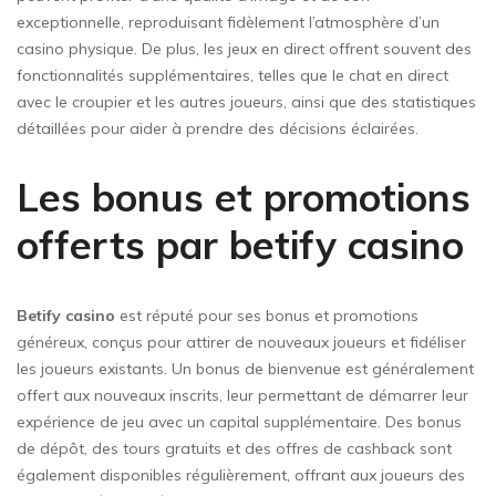
exceptionnelle, reproduisant fidèlement l’atmosphère d’un
casino physique. De plus, les jeux en direct offrent souvent des
fonctionnalités supplémentaires, telles que le chat en direct
avec le croupier et les autres joueurs, ainsi que des statistiques
détaillées pour aider à prendre des décisions éclairées.
Les bonus et promotions
offerts par betify casino
Betify casino
est réputé pour ses bonus et promotions
généreux, conçus pour attirer de nouveaux joueurs et fidéliser
les joueurs existants. Un bonus de bienvenue est généralement
offert aux nouveaux inscrits, leur permettant de démarrer leur
expérience de jeu avec un capital supplémentaire. Des bonus
de dépôt, des tours gratuits et des offres de cashback sont
également disponibles régulièrement, offrant aux joueurs des