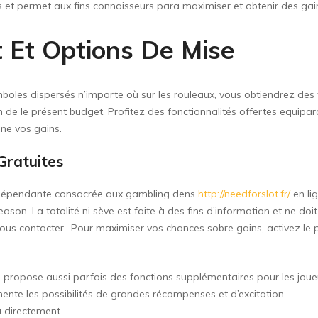
et permet aux fins connaisseurs para maximiser et obtenir des gain
 Et Options De Mise
ymboles dispersés n’importe où sur les rouleaux, vous obtiendrez des t
on de le présent budget. Profitez des fonctionnalités offertes equipa
 ne vos gains.
Gratuites
indépendante consacrée aux gambling dens
http://needforslot.fr/
en lig
son. La totalité ni sève est faite à des fins d’information et ne doi
nous contacter.. Pour maximiser vos chances sobre gains, activez le
e propose aussi parfois des fonctions supplémentaires pour les joue
ente les possibilités de grandes récompenses et d’excitation.
 directement.