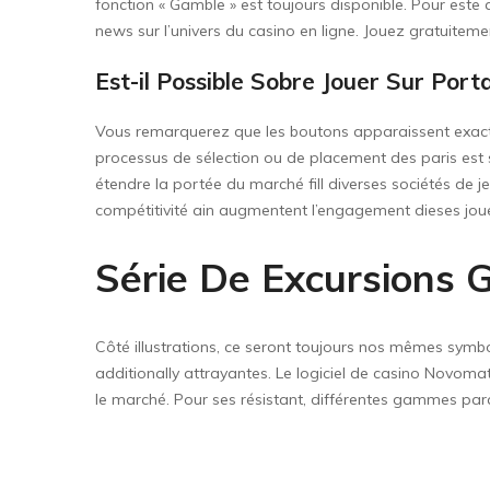
fonction « Gamble » est toujours disponible. Pour este 
news sur l’univers du casino en ligne. Jouez gratuitem
Est-il Possible Sobre Jouer Sur Por
Vous remarquerez que les boutons apparaissent exactem
processus de sélection ou de placement des paris est si
étendre la portée du marché fill diverses sociétés de 
compétitivité ain augmentent l’engagement dieses jou
Série De Excursions G
Côté illustrations, ce seront toujours nos mêmes symbo
additionally attrayantes. Le logiciel de casino Novom
le marché. Pour ses résistant, différentes gammes para