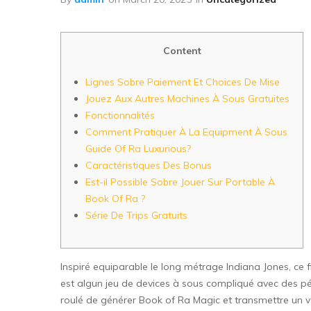
Content
Lignes Sobre Paiement Et Choices De Mise
Jouez Aux Autres Machines À Sous Gratuites
Fonctionnalités
Comment Pratiquer À La Equipment À Sous
Guide Of Ra Luxurious?
Caractéristiques Des Bonus
Est-il Possible Sobre Jouer Sur Portable À
Book Of Ra ?
Série De Trips Gratuits
Inspiré equiparable le long métrage Indiana Jones, ce f
est algun jeu de devices à sous compliqué avec des pér
roulé de générer Book of Ra Magic et transmettre un vé