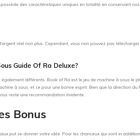
possède des caractéristiques uniques en totalité en conservant nos
rgent réel non plus. Cependant, vous non pouvez pas télécharger le
ous Guide Of Ra Deluxe?
t également différents. Book of Ra est le jeu de machine à sous le plu
achine à sous, et ce pour une bonne esprit. Bien que la direction du 
 sous reste une recommandation évidente.
ses Bonus
gaux put se donner votre idée. Pour les chanceux qui sont in addition 