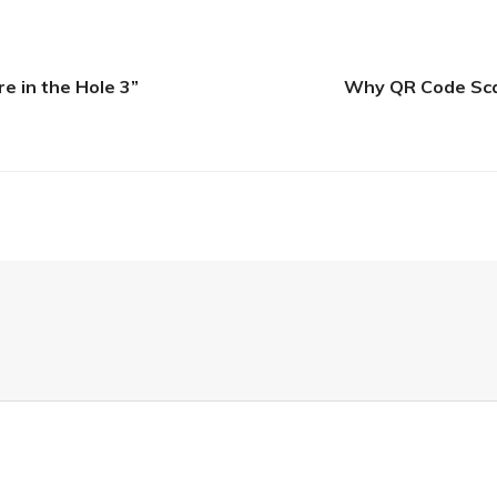
e in the Hole 3”
Why QR Code Sca