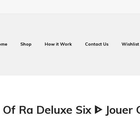
ome
Shop
How it Work
Contact Us
Wishlist
Of Ra Deluxe Six ᐈ Jouer 