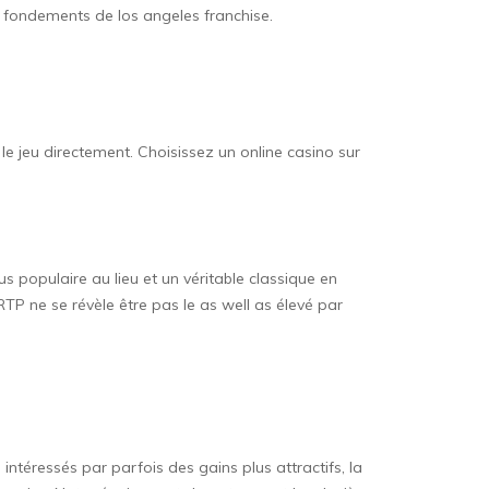
 fondements de los angeles franchise.
 jeu directement. Choisissez un online casino sur
s populaire au lieu et un véritable classique en
RTP ne se révèle être pas le as well as élevé par
intéressés par parfois des gains plus attractifs, la