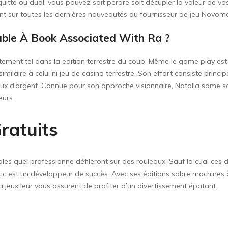
quitte ou dual, vous pouvez soit perdre soit décupler la valeur de v
ent sur toutes les dernières nouveautés du fournisseur de jeu Novoma
table À Book Associated With Ra ?
ent tel dans la edition terrestre du coup. Même le game play est b
milaire à celui ni jeu de casino terrestre. Son effort consiste princ
jeux d’argent. Connue pour son approche visionnaire, Natalia some so
eurs.
ratuits
les quel professionne défileront sur des rouleaux. Sauf la cual ces 
atic est un développeur de succès. Avec ses éditions sobre machines
 jeux leur vous assurent de profiter d’un divertissement épatant.