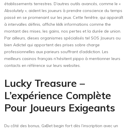
établissements terrestres. D’autres outils avancés, comme le «
Absolutely », aident les joueurs à prendre conscience du temps
passé en se promenant sur les jeux. Cette fenêtre, qui apparaît
à intervalles définis, affiche kklk informations comme the
montant des mises, les gains, nos pertes et la durée de union.
Par ailleurs, dieses organismes spécialisés tel SOS Joueurs ou
bien Adictel qui apportent des prises sobre charge
professionnelles aux parieurs souffrant d’addiction. Les
meilleurs casinos français n’hésitent pippo à mentionner leurs
contacts en référence sur leurs websites.
Lucky Treasure –
L’expérience Complète
Pour Joueurs Exigeants
Du côté des bonus, GxBet begin fort dès l’inscription avec un