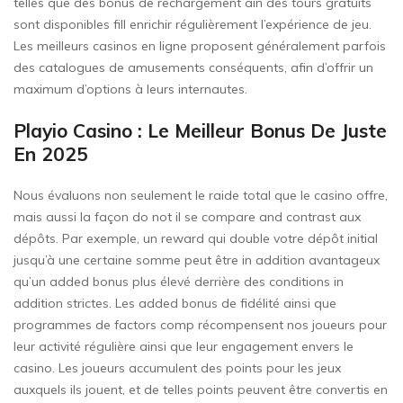
telles que des bonus de rechargement ain des tours gratuits
sont disponibles fill enrichir régulièrement l’expérience de jeu​​.
Les meilleurs casinos en ligne proposent généralement parfois
des catalogues de amusements conséquents, afin d’offrir un
maximum d’options à leurs internautes.
Playio Casino : Le Meilleur Bonus De Juste
En 2025
Nous évaluons non seulement le raide total que le casino offre,
mais aussi la façon do not il se compare and contrast aux
dépôts. Par exemple, un reward qui double votre dépôt initial
jusqu’à une certaine somme peut être in addition avantageux
qu’un added bonus plus élevé derrière des conditions in
addition strictes. Les added bonus de fidélité ainsi que
programmes de factors comp récompensent nos joueurs pour
leur activité régulière ainsi que leur engagement envers le
casino. Les joueurs accumulent des points pour les jeux
auxquels ils jouent, et de telles points peuvent être convertis en