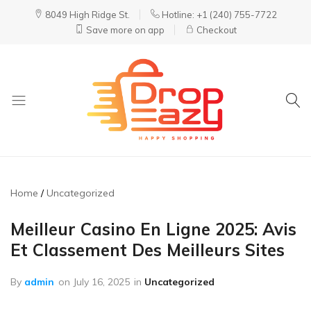
8049 High Ridge St.
Hotline: +1 (240) 755-7722
Save more on app
Checkout
DropEazy
Pure.
Organic.
Delivered.
Home
Uncategorized
Meilleur Casino En Ligne 2025: Avis
Et Classement Des Meilleurs Sites
By
admin
on
July 16, 2025
in
Uncategorized