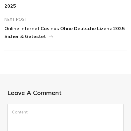
2025
NEXT POST
Online Internet Casinos Ohne Deutsche Lizenz 2025
Sicher & Getestet
Leave A Comment