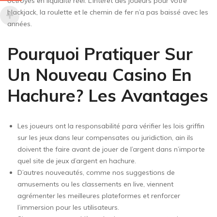
octroyés en liquidité réel. L’intérêt des joueurs pour votre
blackjack, la roulette et le chemin de fer n’a pas baissé avec les
années.
Pourquoi Pratiquer Sur
Un Nouveau Casino En
Hachure? Les Avantages
Les joueurs ont la responsabilité para vérifier les lois griffin
sur les jeux dans leur compensates ou juridiction, ain ils
doivent the faire avant de jouer de l’argent dans n’importe
quel site de jeux d’argent en hachure.
D’autres nouveautés, comme nos suggestions de
amusements ou les classements en live, viennent
agrémenter les meilleures plateformes et renforcer
l’immersion pour les utilisateurs.