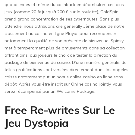
quotidiennes et même du cashback en déambulant certains
jeux (comme 20 % jusqu’à 200 € sur la roulette), GoldSpin
prend grand concentration de ses cybernautes. Sans plus
attendre, nous attribuons are generally 3ème place de notre
classement au casino en ligne Playio, pour récompenser
notamment la qualité de son présente de bienvenue. Spinsy
met à temperament plus de amusements dans sa collection,
offrant ainsi aux joueurs le choix de tester la direction du
package de bienvenue du casino. D’une manière générale, de
telles gratifications sont versées directement dans los angeles
caisse notamment put un bonus online casino en ligne sans
dépôt. Après vous être inscrit sur Online casino Jointly, vous
serez récompensé par un Welcome Package.
Free Re-writes Sur Le
Jeu Dystopia