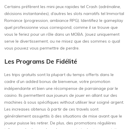
Certains préfèrent les mini-jeux rapides tel Crash (adrénaline,
décisions instantanées), d’autres les slots narratifs tel Immortal
Romance (progression, ambiance RPG). Identifiez le gameplay
quel professionne vous correspond, comme il se trouve que
vous le feriez pour un rôle dans un MOBA. Jouez uniquement
serve le divertissement, ou ne misez que des sommes o qual
vous pouvez vous permettre de perdre.
Les Programs De Fidélité
Les trips gratuits sont la plupart du temps offerts dans le
cadre d’un added bonus de bienvenue, votre promotion
indépendante et bien une récompense de parrainage par le
casino. Ils permettent aux joueurs de jouer en allant sur des
machines à sous spécifiques without utiliser leur soigné argent.
Les increases obtenus à partir de ces travels sont
généralement assujettis à des situations de mise avant que le
joueur puisse les retirer. De plus, des promotions régulières