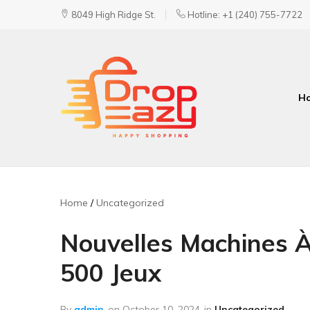
8049 High Ridge St.
Hotline: +1 (240) 755-7722
H
DropEazy
Pure.
Organic.
Delivered.
Home
Uncategorized
Nouvelles Machines À
500 Jeux
By
admin
on
October 10, 2024
in
Uncategorized