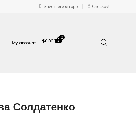
Save more on app
Checkout
0
$
0.00
My account
ва Солдатенко