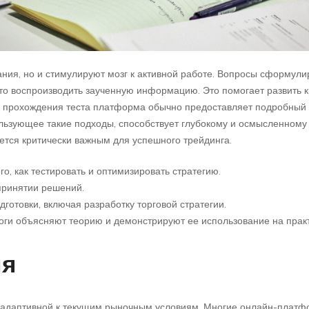
ания, но и стимулируют мозг к активной работе. Вопросы сформул
осто воспроизводить заученную информацию. Это помогает развить
 прохождения теста платформа обычно предоставляет подробный ра
льзующее такие подходы, способствует глубокому и осмысленному 
яется критически важным для успешного трейдинга.
о, как тестировать и оптимизировать стратегию.
принятии решений.
готовки, включая разработку торговой стратегии.
гоги объясняют теорию и демонстрируют ее использование на прак
ия
 и адаптивной к текущим рыночным условиям. Многие онлайн-платф