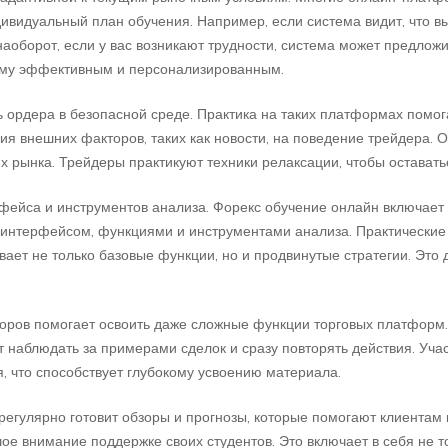
ивидуальный план обучения. Например, если система видит, что в
аоборот, если у вас возникают трудности, система может предлож
ему эффективным и персонализированным.
 ордера в безопасной среде. Практика на таких платформах помог
ия внешних факторов, таких как новости, на поведение трейдера. 
х рынка. Трейдеры практикуют техники релаксации, чтобы остават
фейса и инструментов анализа. Форекс обучение онлайн включает
интерфейсом, функциями и инструментами анализа. Практические 
вает не только базовые функции, но и продвинутые стратегии. Это 
оров помогает освоить даже сложные функции торговых платформ.
 наблюдать за примерами сделок и сразу повторять действия. Уча
, что способствует глубокому усвоению материала.
егулярно готовит обзоры и прогнозы, которые помогают клиентам
е внимание поддержке своих студентов. Это включает в себя не т