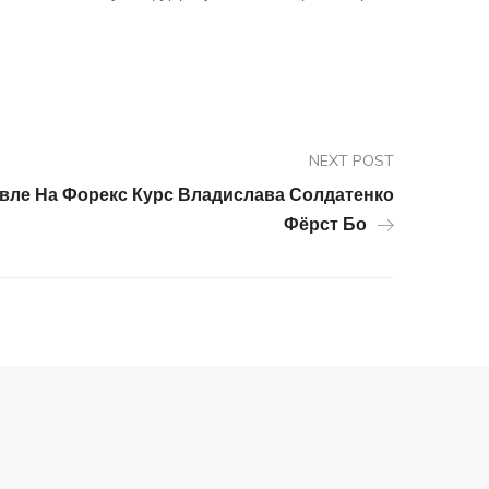
NEXT POST
вле На Форекс Курс Владислава Солдатенко
Фёрст Бо