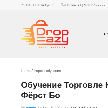
8049 High Ridge St.
Hotline: +1 (240) 755-7722
H
DropEazy
Pure.
Organic.
Delivered.
Home
Форекс обучение
Обучение Торговле 
Фёрст Бо
By
admin
on
July 16, 2024
in
Форекс обучение