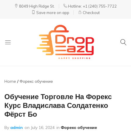
8049 High Ridge St.
Hotline: +1 (240) 755-7722
Save more on app
Checkout
DropEazy
Pure.
Organic.
Delivered.
Home
Форекс обучение
Обучение Торговле На Форекс
Курс Владислава Солдатенко
Фёрст Бо
By
admin
on
July 16, 2024
in
Форекс обучение