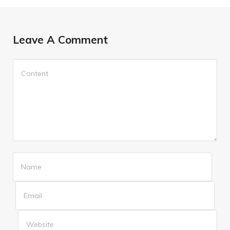
Leave A Comment