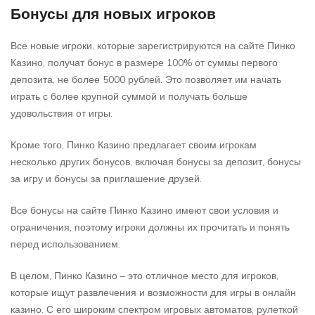
Бонусы для новых игроков
Все новые игроки, которые зарегистрируются на сайте Пинко
Казино, получат бонус в размере 100% от суммы первого
депозита, не более 5000 рублей. Это позволяет им начать
играть с более крупной суммой и получать больше
удовольствия от игры.
Кроме того, Пинко Казино предлагает своим игрокам
несколько других бонусов, включая бонусы за депозит, бонусы
за игру и бонусы за приглашение друзей.
Все бонусы на сайте Пинко Казино имеют свои условия и
ограничения, поэтому игроки должны их прочитать и понять
перед использованием.
В целом, Пинко Казино – это отличное место для игроков,
которые ищут развлечения и возможности для игры в онлайн
казино. С его широким спектром игровых автоматов, рулеткой