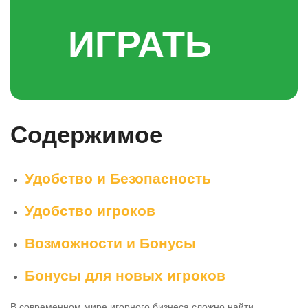
ИГРАТЬ
Содержимое
Удобство и Безопасность
Удобство игроков
Возможности и Бонусы
Бонусы для новых игроков
В современном мире игорного бизнеса сложно найти