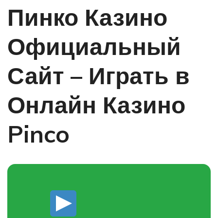
Пинко Казино
Официальный
Сайт – Играть в
Онлайн Казино
Pinco