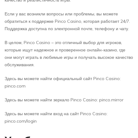
качество и реалистичность игры.
Если у вас возникли вопросы или проблемы, вы можете
обратиться к поддержке Pinco Casino, которая работает 24/7.
Поддержка доступна по электронной почте, телефону и чату.
В целом, Pinco Casino – это отличный выбор для игроков,
которые ищут надежное и проверенное онлайн-казино, где
они могут играть в любимые игры и получать высокое качество
обслуживания.
Здесь вы можете найти официальный сайт Pinco Casino:
pinco.com
Здесь вы можете найти зеркало Pinco Casino: pinco.mirror
Здесь вы можете найти вход на сайт Pinco Casino:
pinco.com/login