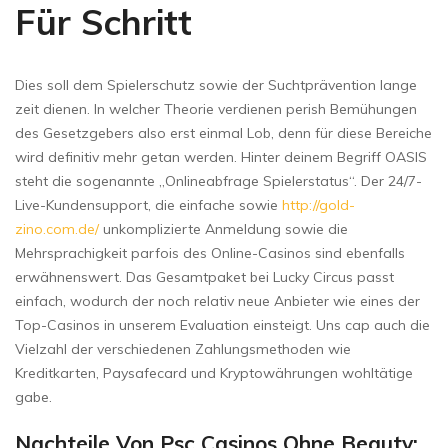
Für Schritt
Dies soll dem Spielerschutz sowie der Suchtprävention lange
zeit dienen. In welcher Theorie verdienen perish Bemühungen
des Gesetzgebers also erst einmal Lob, denn für diese Bereiche
wird definitiv mehr getan werden. Hinter deinem Begriff OASIS
steht die sogenannte „Onlineabfrage Spielerstatus“. Der 24/7-
Live-Kundensupport, die einfache sowie
http://gold-
zino.com.de/
unkomplizierte Anmeldung sowie die
Mehrsprachigkeit parfois des Online-Casinos sind ebenfalls
erwähnenswert. Das Gesamtpaket bei Lucky Circus passt
einfach, wodurch der noch relativ neue Anbieter wie eines der
Top-Casinos in unserem Evaluation einsteigt. Uns cap auch die
Vielzahl der verschiedenen Zahlungsmethoden wie
Kreditkarten, Paysafecard und Kryptowährungen wohltätige
gabe.
Nachteile Von Psc Casinos Ohne Beauty: