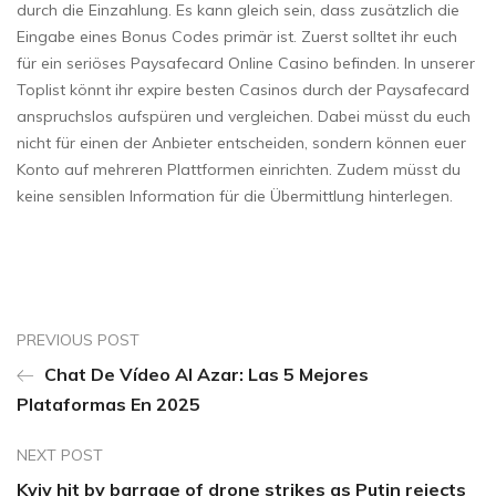
durch die Einzahlung. Es kann gleich sein, dass zusätzlich die
Eingabe eines Bonus Codes primär ist. Zuerst solltet ihr euch
für ein seriöses Paysafecard Online Casino befinden. In unserer
Toplist könnt ihr expire besten Casinos durch der Paysafecard
anspruchslos aufspüren und vergleichen. Dabei müsst du euch
nicht für einen der Anbieter entscheiden, sondern können euer
Konto auf mehreren Plattformen einrichten. Zudem müsst du
keine sensiblen Information für die Übermittlung hinterlegen.
PREVIOUS POST
Chat De Vídeo Al Azar: Las 5 Mejores
Plataformas En 2025
NEXT POST
Kyiv hit by barrage of drone strikes as Putin rejects