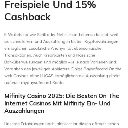
Freispiele Und 15%
Cashback
E-Wallets na wie Skrill oder Neteller sind ebenso beliebt, weil
sie schnelle Ein- und Auszahlungen bieten. Kryptowährungen
ermöglichen zusätzliche Anonymität ebenso rasche
Transaktionen. Auch Kreditkarten und klassische
Banküberweisungen sind möglich – je je nach Vorlieben und
Vorgaben des jeweiligen Anbieters. Einige Paysafecard On the
web Casinos ohne LUGAS ermöglichen die Auszahlung direkt
auf euer mypaysafecard-Konto.
Mifinity Casino 2025: Die Besten On The
Internet Casinos Mit Mifinity Ein- Und
Auszahlungen
Unseren Erfahrungen nach, aktiviert ihr diesen oftmals schon