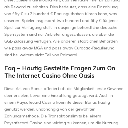
bietet Spielern die Möglichkeit, das Vierfache ihrer Einzahlung
als Reward zu erhalten. Dies bedeutet, dass eine Einzahlung
von fifty € zu 2 hundred € Bonusguthaben führen kann, was
unserem Spieler insgesamt two hundred and fifty € für jenes
Spiel zur Verfügung stellt. In dasjenige behördliche deutsche
Sperrsystem sind nur Anbieter angeschlossen, die über die
GGL-Zulassung verfügen. Alle anderen staatlichen Behörden
wie pass away MGA und pass away Curacao-Regulierung,
sind bei weitem nicht Teil von Palmeral.
Faq – Häufig Gestellte Fragen Zum On
The Internet Casino Ohne Oasis
Diese Art von Bonus offeriert oft die Möglichkeit, erste Gewinne
über erzielen, bevor eine Einzahlung getätigt wird. Auch in
einem Paysafecard Casino koennte dieser Bonus häufig
genutzt werden, unabhängig von der gewählten
Zahlungsmethode. Die Transaktionslimits bei einem
Paysafecard Casino sind wichtig zu kennen, um die Nutzung