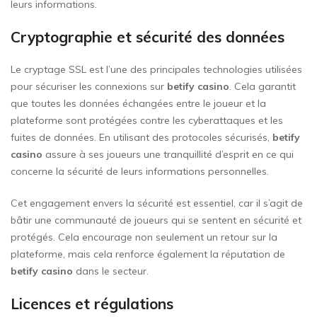
leurs informations.
Cryptographie et sécurité des données
Le cryptage SSL est l’une des principales technologies utilisées
pour sécuriser les connexions sur
betify casino
. Cela garantit
que toutes les données échangées entre le joueur et la
plateforme sont protégées contre les cyberattaques et les
fuites de données. En utilisant des protocoles sécurisés,
betify
casino
assure à ses joueurs une tranquillité d’esprit en ce qui
concerne la sécurité de leurs informations personnelles.
Cet engagement envers la sécurité est essentiel, car il s’agit de
bâtir une communauté de joueurs qui se sentent en sécurité et
protégés. Cela encourage non seulement un retour sur la
plateforme, mais cela renforce également la réputation de
betify casino
dans le secteur.
Licences et régulations