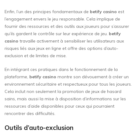
Enfin, l’un des principes fondamentaux de
betify casino
est
l’engagement envers le jeu responsable. Cela implique de
fournir des ressources et des outils aux joueurs pour s’assurer
qu’ils gardent le contrôle sur leur expérience de jeu.
betify
casino
travaille activement à sensibiliser les utilisateurs aux
risques liés aux jeux en ligne et offre des options d’auto-
exclusion et de limites de mise.
En intégrant ces pratiques dans le fonctionnement de la
plateforme,
betify casino
montre son dévouement à créer un
environnement sécuritaire et respectueux pour tous les joueurs.
Cela inclut non seulement la promotion de jeux de hasard
sains, mais aussi la mise à disposition d’informations sur les
ressources d’aide disponibles pour ceux qui pourraient
rencontrer des difficultés.
Outils d’auto-exclusion