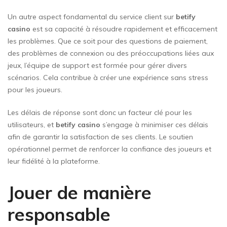
Un autre aspect fondamental du service client sur
betify
casino
est sa capacité à résoudre rapidement et efficacement
les problèmes. Que ce soit pour des questions de paiement,
des problèmes de connexion ou des préoccupations liées aux
jeux, l’équipe de support est formée pour gérer divers
scénarios. Cela contribue à créer une expérience sans stress
pour les joueurs.
Les délais de réponse sont donc un facteur clé pour les
utilisateurs, et
betify casino
s’engage à minimiser ces délais
afin de garantir la satisfaction de ses clients. Le soutien
opérationnel permet de renforcer la confiance des joueurs et
leur fidélité à la plateforme.
Jouer de manière
responsable