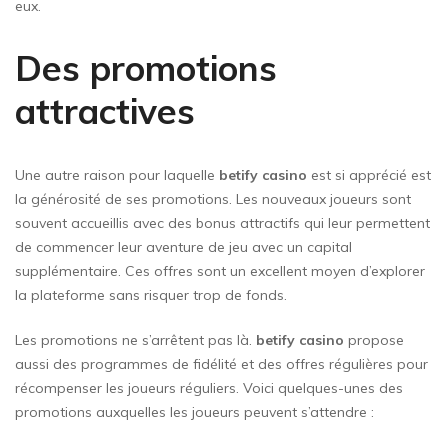
eux.
Des promotions
attractives
Une autre raison pour laquelle
betify casino
est si apprécié est
la générosité de ses promotions. Les nouveaux joueurs sont
souvent accueillis avec des bonus attractifs qui leur permettent
de commencer leur aventure de jeu avec un capital
supplémentaire. Ces offres sont un excellent moyen d’explorer
la plateforme sans risquer trop de fonds.
Les promotions ne s’arrêtent pas là.
betify casino
propose
aussi des programmes de fidélité et des offres régulières pour
récompenser les joueurs réguliers. Voici quelques-unes des
promotions auxquelles les joueurs peuvent s’attendre :