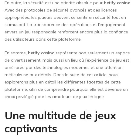
En outre, la sécurité est une priorité absolue pour
betify casino
.
Avec des protocoles de sécurité avancés et des licences
appropriées, les joueurs peuvent se sentir en sécurité tout en
s’amusant. La transparence des opérations et l’engagement
envers un jeu responsable renforcent encore plus la confiance
des utilisateurs dans cette plateforme.
En somme,
betify casino
représente non seulement un espace
de divertissement, mais aussi un lieu où l’expérience de jeu est
améliorée par des technologies modernes et une attention
méticuleuse aux détails. Dans la suite de cet article, nous
explorerons plus en détail les différentes facettes de cette
plateforme, afin de comprendre pourquoi elle est devenue un
choix privilégié pour les amateurs de jeux en ligne.
Une multitude de jeux
captivants