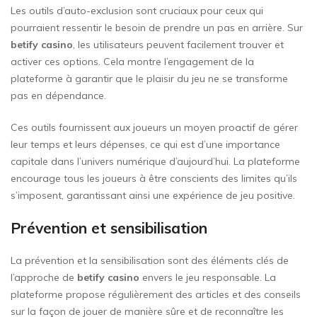
Les outils d’auto-exclusion sont cruciaux pour ceux qui
pourraient ressentir le besoin de prendre un pas en arrière. Sur
betify casino
, les utilisateurs peuvent facilement trouver et
activer ces options. Cela montre l’engagement de la
plateforme à garantir que le plaisir du jeu ne se transforme
pas en dépendance.
Ces outils fournissent aux joueurs un moyen proactif de gérer
leur temps et leurs dépenses, ce qui est d’une importance
capitale dans l’univers numérique d’aujourd’hui. La plateforme
encourage tous les joueurs à être conscients des limites qu’ils
s’imposent, garantissant ainsi une expérience de jeu positive.
Prévention et sensibilisation
La prévention et la sensibilisation sont des éléments clés de
l’approche de
betify casino
envers le jeu responsable. La
plateforme propose régulièrement des articles et des conseils
sur la façon de jouer de manière sûre et de reconnaître les