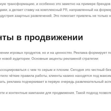
ную трансформацию, и особенно это заметно на примере брендов 
ами, а делает ставку на комплексный PR, направленный на форми
ндустрия азартных развлечений. Это помогает привлечь не только н
енты в продвижении
жении игровых продуктов, но и на ценностях. Реклама формирует 
ие новой аудитории. Основные акценты рекламной стратегии:
ссоциироваться с чем то серым и плохим. Сегодня это честный биз
ртило чёткие правила работы, клиенты казино находятся под макс
тать, реклама подчеркивает в первую очередь развлекательный аспе
ети и контентные кампании для продвижения. Такой подход позвол