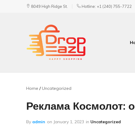
8049 High Ridge St.
Hotline: +1 (240) 755-7722
H
DropEazy
Pure.
Organic.
Delivered.
Home
Uncategorized
Реклама Космолот: 
By
admin
on
January 1, 2023
in
Uncategorized