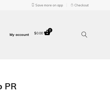
Save more on app
Checkout
0
$
0.00
My account
о PR