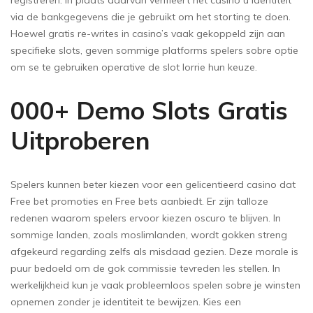
registreren. In plaats daarvan verifieert het casino u identiteit
via de bankgegevens die je gebruikt om het storting te doen.
Hoewel gratis re-writes in casino’s vaak gekoppeld zijn aan
specifieke slots, geven sommige platforms spelers sobre optie
om se te gebruiken operative de slot lorrie hun keuze.
000+ Demo Slots Gratis
Uitproberen
Spelers kunnen beter kiezen voor een gelicentieerd casino dat
Free bet promoties en Free bets aanbiedt. Er zijn talloze
redenen waarom spelers ervoor kiezen oscuro te blijven. In
sommige landen, zoals moslimlanden, wordt gokken streng
afgekeurd regarding zelfs als misdaad gezien. Deze morale is
puur bedoeld om de gok commissie tevreden les stellen. In
werkelijkheid kun je vaak probleemloos spelen sobre je winsten
opnemen zonder je identiteit te bewijzen. Kies een