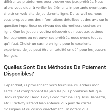
différentes plateformes pour trouver vos jeux préférés. Nous
allons vous aider à vérifier les éléments importants avant para
choisir un web-site de jeu durante ligne. De as well as, nous
vous proposerons des informations détaillées et des avis sur la
question impartiaux au niveau des dix meilleurs casinos en
ligne. Que les joueurs vouliez découvrir de nouveaux casinos
francophones ou retrouver ces préférés, nous avons tout ce
qu’il faut. Choisir un casino en ligne pour la excellente
expérience de jeu peut être en totalité un défi pour les joueurs
français.
Quelles Sont Des Méthodes De Paiement
Disponibles?
Cependant, ils proviennent para fournisseurs leaders man
secteur et comprennent les jeux les plus populaires tels que
Book regarding Dead, Lady Good fortune, Big Bass Bienestar,
etc. L’ activity s’étend bien entendu aux jeux de cartes
classiques et au casino directement. On notera que