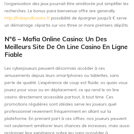
l’organisation des jeux pourrait être améliorée put simplifier les
recherches. Le bonus para bienvenue offre are generally
http://fridayrollcasino.fr
possibilité de épargner jusqu’à € serve
un démarrage, répartis sur vos three or more premiers dépôts.
N°6 – Mafia Online Casino: Un Des
Meilleurs Site De On Line Casino En Ligne
Fiable
Les cyberjoueurs peuvent désormais accéder à ces
amusements depuis leurs smartphones ou tablettes, sans
perte de qualité. L’expérience de coup est fluide, os quais vous
jouiez pour vous ou en déplacement, ce qui rend le on line
casino directement accessible partout, à tout time. Ces
promotions régulières sont idéales serve les joueurs quel
professionnel reviennent fréquemment en allant sur la
plateforme. En prenant part à ces offres, nos joueurs peuvent
not seulement améliorer leurs chances de increases, mais aussi
prolonger leur expérience sobre jeu sans posséder à