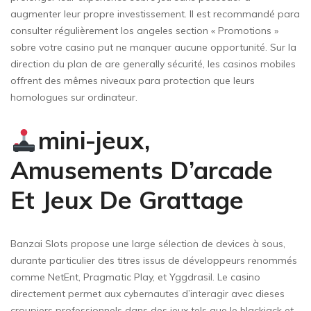
augmenter leur propre investissement. Il est recommandé para
consulter régulièrement los angeles section « Promotions »
sobre votre casino put ne manquer aucune opportunité. Sur la
direction du plan de are generally sécurité, les casinos mobiles
offrent des mêmes niveaux para protection que leurs
homologues sur ordinateur.
mini-jeux,
Amusements D’arcade
Et Jeux De Grattage
Banzai Slots propose une large sélection de devices à sous,
durante particulier des titres issus de développeurs renommés
comme NetEnt, Pragmatic Play, et Yggdrasil. Le casino
directement permet aux cybernautes d’interagir avec dieses
croupiers professionnels dans des jeux tels que le blackjack et