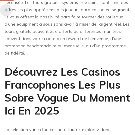
sécurisée. Les tours gratuits, systems free spins, sont l’une des
offres les plus appréciées des joueurs para casino en segment.
Ils vous offrent la possibilité para faire tourner des rouleaux
d’une equipment à sous sans avoir à miser de l’argent réel. Les
tours gratuits peuvent être offerts de différentes manières,
souvent dans votre cadre d’un reward de bienvenue, d’une
promotion hebdomadaire ou mensuelle, ou d’un programme
de fidélité.
Découvrez Les Casinos
Francophones Les Plus
Sobre Vogue Du Moment
Ici En 2025
La sélection varie d’un casino à l’autre; explorez donc