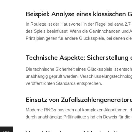
Beispiel: Analyse eines klassischen G
In Roulette ist der Hausvorteil in der Regel bei etwa 2
des Spiels beeinflusst. Wenn die Gewinnchancen und Au
Prinzipien gelten für andere Glücksspiele, bei denen di
Technische Aspekte: Sicherstellung d
Die technische Sicherheit eines Glücksspiels ist entsc
unabhängig geprüft werden. Verschlüsselungstechnologie
veröffentlichten Standards entsprechen.
Einsatz von Zufallszahlengenerator
Moderne RNGs basieren auf komplexen Algorithmen, die u
durch unabhängige Prüfinstitute sind ein Beweis für die t