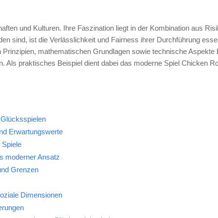
chaften und Kulturen. Ihre Faszination liegt in der Kombination aus 
en sind, ist die Verlässlichkeit und Fairness ihrer Durchführung ess
n Prinzipien, mathematischen Grundlagen sowie technische Aspekte be
n. Als praktisches Beispiel dient dabei das moderne Spiel Chicken R
i Glücksspielen
und Erwartungswerte
 Spiele
als moderner Ansatz
 und Grenzen
soziale Dimensionen
derungen