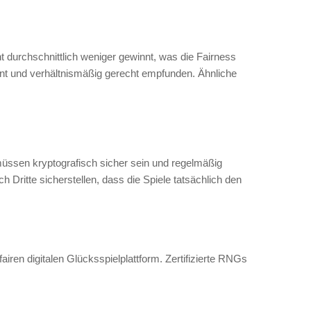
ht durchschnittlich weniger gewinnt, was die Fairness
ent und verhältnismäßig gerecht empfunden. Ähnliche
müssen kryptografisch sicher sein und regelmäßig
Dritte sicherstellen, dass die Spiele tatsächlich den
ren digitalen Glücksspielplattform. Zertifizierte RNGs