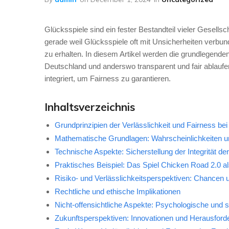
Glücksspiele sind ein fester Bestandteil vieler Gesells
gerade weil Glücksspiele oft mit Unsicherheiten verbund
zu erhalten. In diesem Artikel werden die grundlegende
Deutschland und anderswo transparent und fair ablaufe
integriert, um Fairness zu garantieren.
Inhaltsverzeichnis
Grundprinzipien der Verlässlichkeit und Fairness be
Mathematische Grundlagen: Wahrscheinlichkeiten 
Technische Aspekte: Sicherstellung der Integrität der
Praktisches Beispiel: Das Spiel Chicken Road 2.0 
Risiko- und Verlässlichkeitsperspektiven: Chancen
Rechtliche und ethische Implikationen
Nicht-offensichtliche Aspekte: Psychologische und 
Zukunftsperspektiven: Innovationen und Herausfor