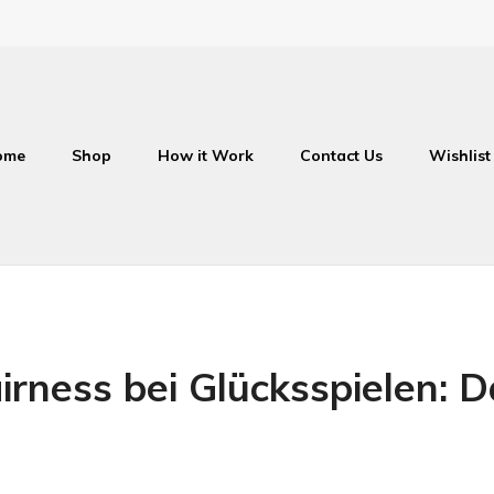
ome
Shop
How it Work
Contact Us
Wishlist
airness bei Glücksspielen: D