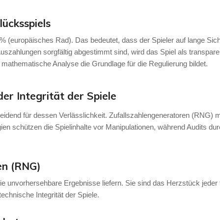
lücksspiels
,7 % (europäisches Rad). Das bedeutet, dass der Spieler auf lange Sic
szahlungen sorgfältig abgestimmt sind, wird das Spiel als transpar
e mathematische Analyse die Grundlage für die Regulierung bildet.
er Integrität der Spiele
heidend für dessen Verlässlichkeit. Zufallszahlengeneratoren (RNG) 
n schützen die Spielinhalte vor Manipulationen, während Audits durch 
en (RNG)
nvorhersehbare Ergebnisse liefern. Sie sind das Herzstück jeder fai
echnische Integrität der Spiele.