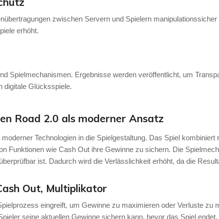
chutz
enübertragungen zwischen Servern und Spielern manipulationssicher 
piele erhöht.
nd Spielmechanismen. Ergebnisse werden veröffentlicht, um Transpa
 digitale Glücksspiele.
cken Road 2.0 als moderner Ansatz
n moderner Technologien in die Spielgestaltung. Das Spiel kombinier
 von Funktionen wie Cash Out ihre Gewinne zu sichern. Die Spielmecha
erprüfbar ist. Dadurch wird die Verlässlichkeit erhöht, da die Resul
Cash Out, Multiplikator
Spielprozess eingreift, um Gewinne zu maximieren oder Verluste zu 
 Spieler seine aktuellen Gewinne sichern kann, bevor das Spiel endet.