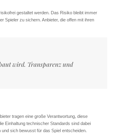
ikofrei gestaltet werden. Das Risiko bleibt immer
 Spieler zu sichern. Anbieter, die offen mit ihren
ebaut wird. Transparenz und
bieter tragen eine große Verantwortung, diese
ie Einhaltung technischer Standards sind dabei
n und sich bewusst für das Spiel entscheiden.