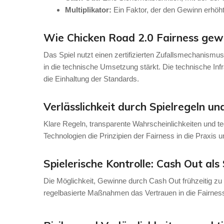
Multiplikator:
Ein Faktor, der den Gewinn erhöht
Wie Chicken Road 2.0 Fairness gewä
Das Spiel nutzt einen zertifizierten Zufallsmechanismus,
in die technische Umsetzung stärkt. Die technische Inf
die Einhaltung der Standards.
Verlässlichkeit durch Spielregeln u
Klare Regeln, transparente Wahrscheinlichkeiten und te
Technologien die Prinzipien der Fairness in die Praxis
Spielerische Kontrolle: Cash Out als
Die Möglichkeit, Gewinne durch Cash Out frühzeitig zu si
regelbasierte Maßnahmen das Vertrauen in die Fairnes