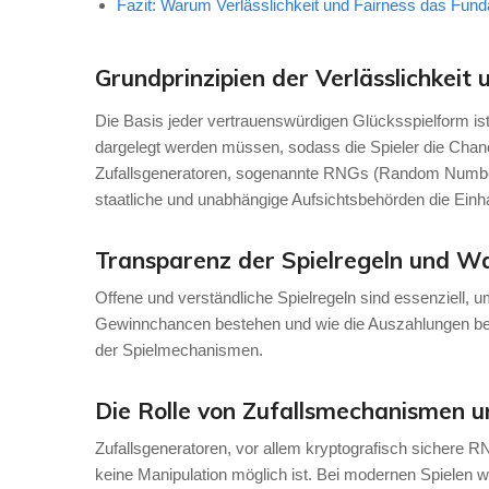
Fazit: Warum Verlässlichkeit und Fairness das Fun
Grundprinzipien der Verlässlichkeit 
Die Basis jeder vertrauenswürdigen Glücksspielform ist
dargelegt werden müssen, sodass die Spieler die Chan
Zufallsgeneratoren, sogenannte RNGs (Random Number 
staatliche und unabhängige Aufsichtsbehörden die Einhal
Transparenz der Spielregeln und Wa
Offene und verständliche Spielregeln sind essenziell, u
Gewinnchancen bestehen und wie die Auszahlungen bere
der Spielmechanismen.
Die Rolle von Zufallsmechanismen u
Zufallsgeneratoren, vor allem kryptografisch sichere 
keine Manipulation möglich ist. Bei modernen Spielen wi