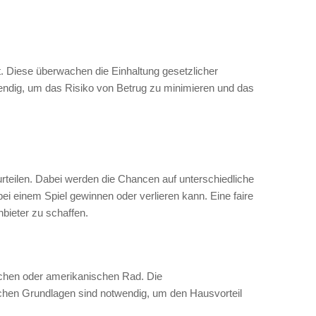
t. Diese überwachen die Einhaltung gesetzlicher
otwendig, um das Risiko von Betrug zu minimieren und das
rteilen. Dabei werden die Chancen auf unterschiedliche
ei einem Spiel gewinnen oder verlieren kann. Eine faire
nbieter zu schaffen.
schen oder amerikanischen Rad. Die
schen Grundlagen sind notwendig, um den Hausvorteil