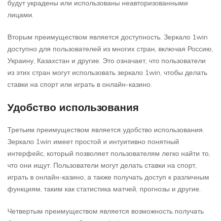
будут украдены или использованы неавторизованными
лицами.
Вторым преимуществом является доступность. Зеркало 1win
доступно для пользователей из многих стран, включая Россию,
Украину, Казахстан и другие. Это означает, что пользователи
из этих стран могут использовать зеркало 1win, чтобы делать
ставки на спорт или играть в онлайн-казино.
Удобство использования
Третьим преимуществом является удобство использования.
Зеркало 1win имеет простой и интуитивно понятный
интерфейс, который позволяет пользователям легко найти то,
что они ищут. Пользователи могут делать ставки на спорт,
играть в онлайн-казино, а также получать доступ к различным
функциям, таким как статистика матчей, прогнозы и другие.
Четвертым преимуществом является возможность получать