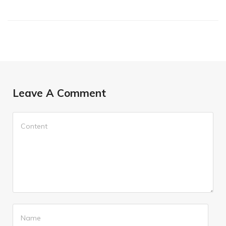
Leave A Comment