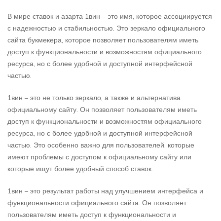
В мире ставок и азарта 1вин – это имя, которое ассоциируется
с надежностью и стабильностью. Это зеркало официального
сайта букмекера, которое позволяет пользователям иметь
доступ к функциональности и возможностям официального
ресурса, но с более удобной и доступной интерфейсной
частью.
1вин – это не только зеркало, а также и альтернатива
официальному сайту. Он позволяет пользователям иметь
доступ к функциональности и возможностям официального
ресурса, но с более удобной и доступной интерфейсной
частью. Это особенно важно для пользователей, которые
имеют проблемы с доступом к официальному сайту или
которые ищут более удобный способ ставок.
1вин – это результат работы над улучшением интерфейса и
функциональности официального сайта. Он позволяет
пользователям иметь доступ к функциональности и