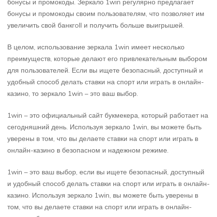
бонусы и промокоды. Зеркало 1win регулярно предлагает
бонусы и промокоды своим пользователям, что позволяет им
увеличить свой банкroll и получить больше выигрышей.
В целом, использование зеркала 1win имеет несколько
преимуществ, которые делают его привлекательным выбором
для пользователей. Если вы ищете безопасный, доступный и
удобный способ делать ставки на спорт или играть в онлайн-
казино, то зеркало 1win – это ваш выбор.
1win – это официальный сайт букмекера, который работает на
сегодняшний день. Используя зеркало 1win, вы можете быть
уверены в том, что вы делаете ставки на спорт или играть в
онлайн-казино в безопасном и надежном режиме.
1win – это ваш выбор, если вы ищете безопасный, доступный
и удобный способ делать ставки на спорт или играть в онлайн-
казино. Используя зеркало 1win, вы можете быть уверены в
том, что вы делаете ставки на спорт или играть в онлайн-