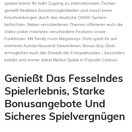
spielen könnt. Ihr habt Zugang zu internationalen Tischen,
genießt flexiblere Einsatzmöglichkeiten und müsst keine
Einschränkungen durch das deutsche OASIS-System
befürchten. Neben verschiedenen Themen offerieren euch die
Video poker machines verschiedene Features sowie
Funktionen. Mit family room Megaways-Slots spielt ihr auf
mehreren hunderttausend Gewinnlinien. Bonus-Buy-Slots
ermöglichen euch den Erwerb der Freispielrunden – besonders
beliebt sind immer dabei Merkur Spiele in Paysafe Casinos.
Genießt Das Fesselndes
Spielerlebnis, Starke
Bonusangebote Und
Sicheres Spielvergnügen