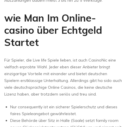
Auszahlungen dauern meist 3 bis hin zu 5 Werktage.
​wie Man Im Online-
casino über Echtgeld
Startet
Für Spieler, die Live life Spiele lieben, ist auch CasinoNic eine
vielfach erprobte Wahl. Jeder eben dieser Anbieter bringt
einzigartige Vorteile mit einander und bietet deutschen
Spielern erstklassige Unterhaltung. Allerdings gibt ha sido auch
viele deutschsprachige Online Casinos, die keine deutsche
Lizenz haben, aber trotzdem seriös und treu sind.
Nur consequently ist ein sicherer Spielerschutz und dieses
faires Spieleangebot gewährleistet.
Diese Behörde über Sitz in Halle (Saale) setzt family room