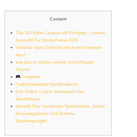
Content
Top 10 Online Casinos Mit Echtgeld – Unsere
Auswahl Für Deutschland 2025
Welches Spiel Zahlt Die Höchsten Gewinne
Aus?
​wie Guy Im Online-casino Via Echtgeld
Startet
Freispiele
Funktionierender Kundendienst:
Das Online Casino Verweigert Die
Auszahlung
Genießt Das Fesselndes Spielerlebnis, Starke
Bonusangebote Und Sicheres
Spielvergnügen