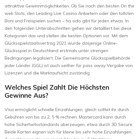
attraktive Gewinnmöglichkeiten. Ob Sie nach den besten On the
web Slots, den Leading Live Casino Anbietern oder den tollsten
Boni und Freispielen suchen – ha sido gibt für jeden etwas. In
den folgenden Unterabschnitten gehen wir detailliert bei diese
Kategorien das und stellen die besten Optionen vor. Mit dem
Glücksspielstaatsvertrag 2021 wurde dasjenige Online-
Glücksspiel in Deutschland erstmals unter strengen
Bedingungen legalisiert. Die Gemeinsame Glücksspielbehörde
jeder Länder (GGL) ist auch seither für pass away Vergabe von
Lizenzen und die Marktaufsicht zuständig.
Welches Spiel Zahlt Die Höchsten
Gewinne Aus?
Visa ermöglicht schnelle Einzahlungen, gleich solltet ihr durch
Gebühren von bis zu 2, 5 % rechnen. Mastercard kann durch
hohe Sicherheitsstandards überzeugen, etwa durch 3D Secure.
Beide Karten eignen sich für kleine bis sehr hohe Einzahlungen,