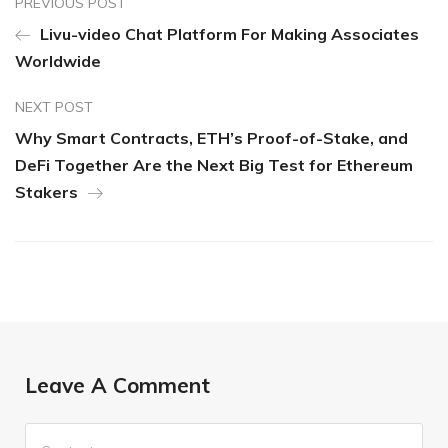
PREVIOUS POST
Livu-video Chat Platform For Making Associates
Worldwide
NEXT POST
Why Smart Contracts, ETH’s Proof-of-Stake, and
DeFi Together Are the Next Big Test for Ethereum
Stakers
Leave A Comment