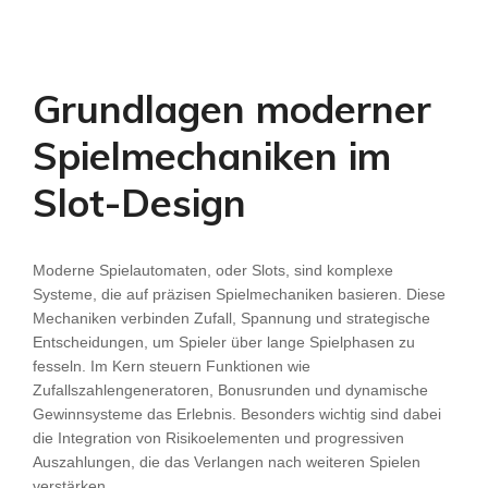
Grundlagen moderner
Spielmechaniken im
Slot-Design
Moderne Spielautomaten, oder Slots, sind komplexe
Systeme, die auf präzisen Spielmechaniken basieren. Diese
Mechaniken verbinden Zufall, Spannung und strategische
Entscheidungen, um Spieler über lange Spielphasen zu
fesseln. Im Kern steuern Funktionen wie
Zufallszahlengeneratoren, Bonusrunden und dynamische
Gewinnsysteme das Erlebnis. Besonders wichtig sind dabei
die Integration von Risikoelementen und progressiven
Auszahlungen, die das Verlangen nach weiteren Spielen
verstärken.