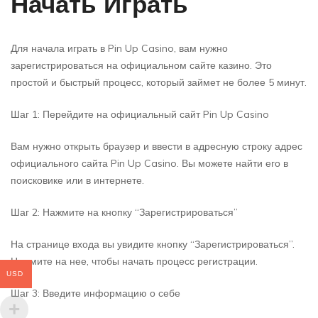
Начать Играть
Для начала играть в Pin Up Casino, вам нужно
зарегистрироваться на официальном сайте казино. Это
простой и быстрый процесс, который займет не более 5 минут.
Шаг 1: Перейдите на официальный сайт Pin Up Casino
Вам нужно открыть браузер и ввести в адресную строку адрес
официального сайта Pin Up Casino. Вы можете найти его в
поисковике или в интернете.
Шаг 2: Нажмите на кнопку “Зарегистрироваться”
На странице входа вы увидите кнопку “Зарегистрироваться”.
Нажмите на нее, чтобы начать процесс регистрации.
USD
Шаг 3: Введите информацию о себе