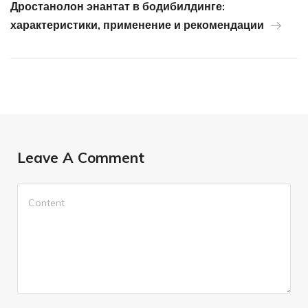
Дростанолон энантат в бодибилдинге:
характеристики, применение и рекомендации
Leave A Comment