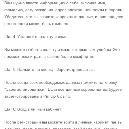
Вам нужно ввести информацию о себе, включая имя,
фамилию, дату рождения, адрес электронной почты и пароль.
Убедитесь, что вы вводите корректные данные, иначе процесс
регистрации может быть отменен.
Шаг 4: Установите валюту и язык
Вы можете выбрать валюту и язык, которые вам удобны. Это
поможет вам играть в казино более комфортно.
Шаг 5: Нажмите на кнопку “Зарегистрироваться”
После ввода всех необходимых данных нажмите на кнопку
“Зарегистрироваться”. Если все данные корректны, вы будете
зарегистрированы в Pin Up Casino.
Шаг 6: Вход в личный кабинет
После регистрации вы можете войти в личный кабинет, где вы