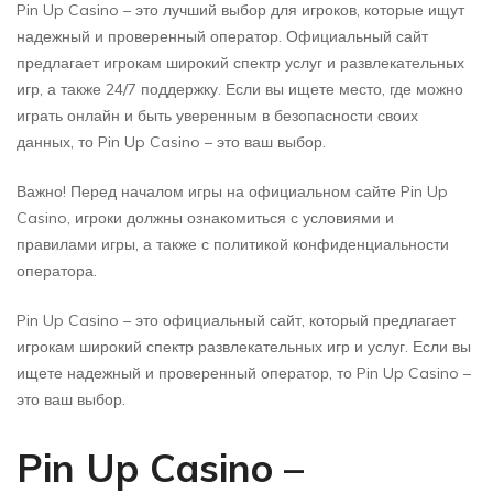
Pin Up Casino – это лучший выбор для игроков, которые ищут
надежный и проверенный оператор. Официальный сайт
предлагает игрокам широкий спектр услуг и развлекательных
игр, а также 24/7 поддержку. Если вы ищете место, где можно
играть онлайн и быть уверенным в безопасности своих
данных, то Pin Up Casino – это ваш выбор.
Важно! Перед началом игры на официальном сайте Pin Up
Casino, игроки должны ознакомиться с условиями и
правилами игры, а также с политикой конфиденциальности
оператора.
Pin Up Casino – это официальный сайт, который предлагает
игрокам широкий спектр развлекательных игр и услуг. Если вы
ищете надежный и проверенный оператор, то Pin Up Casino –
это ваш выбор.
Pin Up Casino –