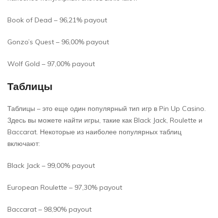
Book of Dead – 96,21% payout
Gonzo’s Quest – 96,00% payout
Wolf Gold – 97,00% payout
Таблицы
Таблицы – это еще один популярный тип игр в Pin Up Casino.
Здесь вы можете найти игры, такие как Black Jack, Roulette и
Baccarat. Некоторые из наиболее популярных таблиц
включают:
Black Jack – 99,00% payout
European Roulette – 97,30% payout
Baccarat – 98,90% payout