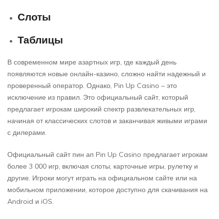
Слоты
Таблицы
В современном мире азартных игр, где каждый день
появляются новые онлайн-казино, сложно найти надежный и
проверенный оператор. Однако, Pin Up Casino – это
исключение из правил. Это официальный сайт, который
предлагает игрокам широкий спектр развлекательных игр,
начиная от классических слотов и заканчивая живыми играми
с дилерами.
Официальный сайт пин ап Pin Up Casino предлагает игрокам
более 3 000 игр, включая слоты, карточные игры, рулетку и
другие. Игроки могут играть на официальном сайте или на
мобильном приложении, которое доступно для скачивания на
Android и iOS.