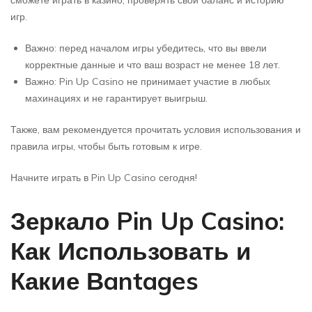
сможете играть в казино, проверять свой баланс и историю
игр.
Важно: перед началом игры убедитесь, что вы ввели
корректные данные и что ваш возраст не менее 18 лет.
Важно: Pin Up Casino не принимает участие в любых
махинациях и не гарантирует выигрыш.
Также, вам рекомендуется прочитать условия использования и
правила игры, чтобы быть готовым к игре.
Начните играть в Pin Up Casino сегодня!
Зеркало Pin Up Casino:
Как Использовать и
Какие Вantages