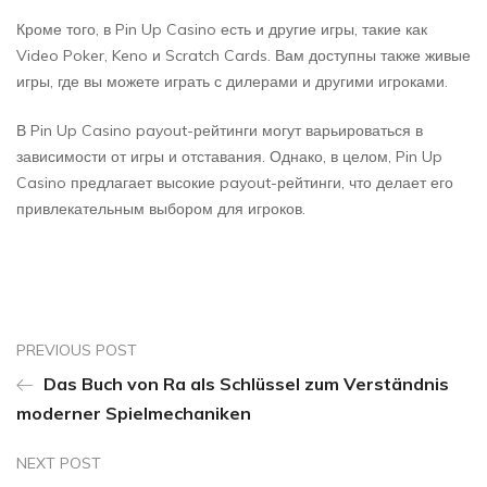
Кроме того, в Pin Up Casino есть и другие игры, такие как
Video Poker, Keno и Scratch Cards. Вам доступны также живые
игры, где вы можете играть с дилерами и другими игроками.
В Pin Up Casino payout-рейтинги могут варьироваться в
зависимости от игры и отставания. Однако, в целом, Pin Up
Casino предлагает высокие payout-рейтинги, что делает его
привлекательным выбором для игроков.
PREVIOUS POST
Das Buch von Ra als Schlüssel zum Verständnis
moderner Spielmechaniken
NEXT POST