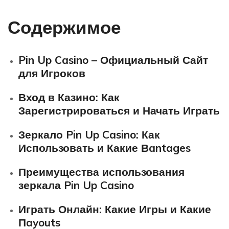
Содержимое
Pin Up Casino – Официальный Сайт
для Игроков
Вход в Казино: Как
Зарегистрироваться и Начать Играть
Зеркало Pin Up Casino: Как
Использовать и Какие Вantages
Преимущества использования
зеркала Pin Up Casino
Играть Онлайн: Какие Игры и Какие
Пayouts