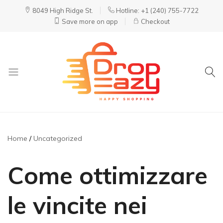
8049 High Ridge St.
Hotline: +1 (240) 755-7722
Save more on app
Checkout
DropEazy
Pure.
Organic.
Delivered.
Home
Uncategorized
Come ottimizzare
le vincite nei