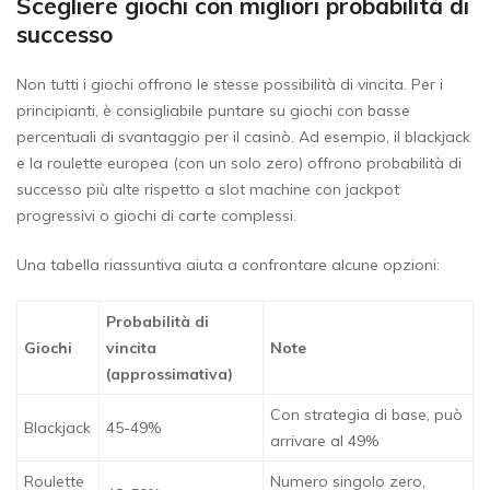
Scegliere giochi con migliori probabilità di
successo
Non tutti i giochi offrono le stesse possibilità di vincita. Per i
principianti, è consigliabile puntare su giochi con basse
percentuali di svantaggio per il casinò. Ad esempio, il blackjack
e la roulette europea (con un solo zero) offrono probabilità di
successo più alte rispetto a slot machine con jackpot
progressivi o giochi di carte complessi.
Una tabella riassuntiva aiuta a confrontare alcune opzioni:
Probabilità di
Giochi
vincita
Note
(approssimativa)
Con strategia di base, può
Blackjack
45-49%
arrivare al 49%
Roulette
Numero singolo zero,