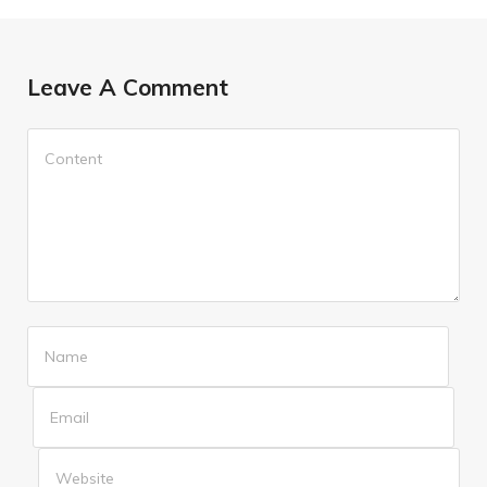
Leave A Comment