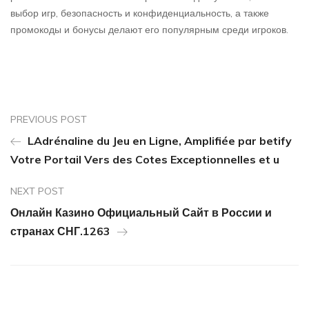
выбор игр, безопасность и конфиденциальность, а также
промокоды и бонусы делают его популярным среди игроков.
PREVIOUS POST
LAdrénaline du Jeu en Ligne, Amplifiée par betify
Votre Portail Vers des Cotes Exceptionnelles et u
NEXT POST
Онлайн Казино Официальный Сайт в России и
странах СНГ.1263