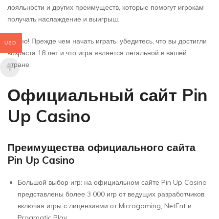
лояльности и других преимуществ, которые помогут игрокам
получать наслаждение и выигрыш.
Важно! Прежде чем начать играть, убедитесь, что вы достигли
USD
возраста 18 лет и что игра является легальной в вашей
стране.
Официальный сайт Pin
Up Casino
Преимущества официального сайта
Pin Up Casino
Большой выбор игр: на официальном сайте Pin Up Casino
представлены более 3 000 игр от ведущих разработчиков,
включая игры с лицензиями от Microgaming, NetEnt и
Pragmatic Play.