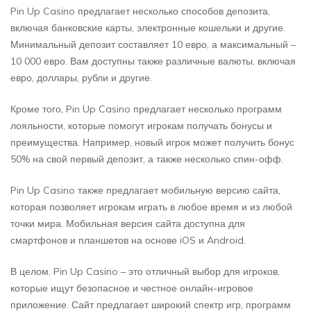
Pin Up Casino предлагает несколько способов депозита,
включая банковские карты, электронные кошельки и другие.
Минимальный депозит составляет 10 евро, а максимальный –
10 000 евро. Вам доступны также различные валюты, включая
евро, доллары, рубли и другие.
Кроме того, Pin Up Casino предлагает несколько программ
лояльности, которые помогут игрокам получать бонусы и
преимущества. Например, новый игрок может получить бонус
50% на свой первый депозит, а также несколько спин-офф.
Pin Up Casino также предлагает мобильную версию сайта,
которая позволяет игрокам играть в любое время и из любой
точки мира. Мобильная версия сайта доступна для
смартфонов и планшетов на основе iOS и Android.
В целом, Pin Up Casino – это отличный выбор для игроков,
которые ищут безопасное и честное онлайн-игровое
приложение. Сайт предлагает широкий спектр игр, программ