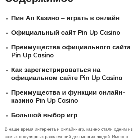
Пин Ап Казино – играть в онлайн
Официальный сайт Pin Up Casino
Преимущества официального сайта
Pin Up Casino
Как зарегистрироваться на
официальном сайте Pin Up Casino
Преимущества и функции онлайн-
казино Pin Up Casino
Большой выбор игр
В наше время интернета и онлайн-игр, казино стали одним из
самых популярных развлечений для многих людей. Именно