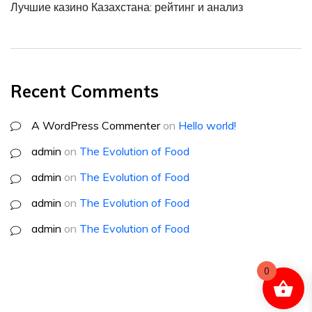
Лучшие казино Казахстана: рейтинг и анализ
Recent Comments
A WordPress Commenter
on
Hello world!
admin
on
The Evolution of Food
admin
on
The Evolution of Food
admin
on
The Evolution of Food
admin
on
The Evolution of Food
0