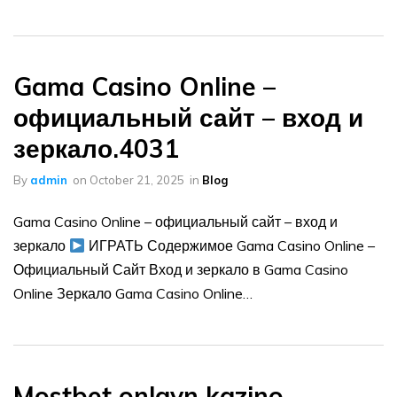
Gama Casino Online –
официальный сайт – вход и
зеркало.4031
By
admin
on
October 21, 2025
in
Blog
Gama Casino Online – официальный сайт – вход и
зеркало
ИГРАТЬ Содержимое Gama Casino Online –
Официальный Сайт Вход и зеркало в Gama Casino
Online Зеркало Gama Casino Online…
Mostbet onlayn kazino