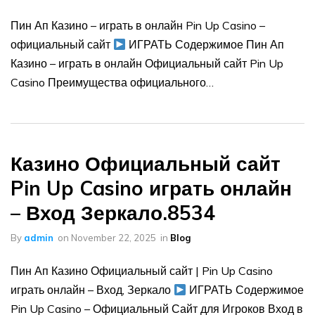
Пин Ап Казино – играть в онлайн Pin Up Casino –
официальный сайт
ИГРАТЬ Содержимое Пин Ап
Казино – играть в онлайн Официальный сайт Pin Up
Casino Преимущества официального…
Казино Официальный сайт
Pin Up Casino играть онлайн
– Вход Зеркало.8534
By
admin
on
November 22, 2025
in
Blog
Пин Ап Казино Официальный сайт | Pin Up Casino
играть онлайн – Вход, Зеркало
ИГРАТЬ Содержимое
Pin Up Casino – Официальный Сайт для Игроков Вход в