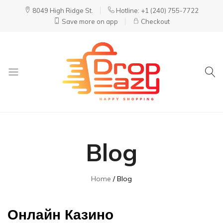
8049 High Ridge St.
Hotline: +1 (240) 755-7722
Save more on app
Checkout
DropEazy
Pure.
Organic.
Delivered.
Blog
Home
Blog
Онлайн Казино