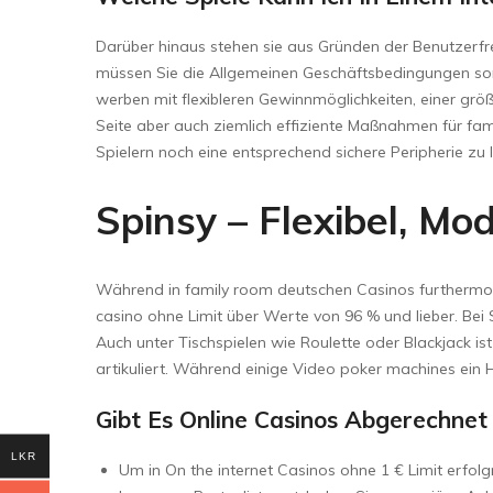
Darüber hinaus stehen sie aus Gründen der Benutzerfre
müssen Sie die Allgemeinen Geschäftsbedingungen sorgf
werben mit flexibleren Gewinnmöglichkeiten, einer gr
Seite aber auch ziemlich effiziente Maßnahmen für fami
Spielern noch eine entsprechend sichere Peripherie zu l
Spinsy – Flexibel, Mod
Während in family room deutschen Casinos furthermore
casino ohne Limit über Werte von 96 % und lieber. Bei
Auch unter Tischspielen wie Roulette oder Blackjack ist
artikuliert. Während einige Video poker machines ein 
Gibt Es Online Casinos Abgerechnet 
LKR
Um in On the internet Casinos ohne 1 € Limit erfolgr