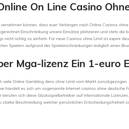
Online On Line Casino Ohne
 vernehmen können, dass euer Verlangen nach Online Casinos ohne L
gerechnet Einschränkung unsere Einsätze platzieren und stets die 
ngs nicht richtig so einfach. Für neue Casinos ohne Limit ist expire 
chen Spielern aufgrund der Spieleinschränkungen lediglich einen Bruc
ber Mga-lizenz Ein 1-euro E
 viele Online Gambling dens ohne Limit vom Markt zurückgezogen. Al
i handelt es sich um sogenannte Internet casinos ohne deutsche Fr
r berufen sich diese Glücksspielbetreiber auf internationale Lizenzen
tarke Beschneidung welcher persönlichen Entscheidungsfreiheit s