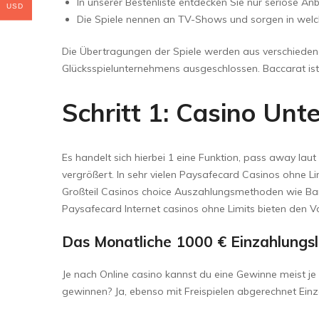
In unserer Bestenliste entdecken Sie nur seriöse A
USD
Die Spiele nennen an TV-Shows und sorgen in welche
Die Übertragungen der Spiele werden aus verschiedenen
Glücksspielunternehmens ausgeschlossen. Baccarat ist e
Schritt 1: Casino Unt
Es handelt sich hierbei 1 eine Funktion, pass away la
vergrößert. In sehr vielen Paysafecard Casinos ohne Li
Großteil Casinos choice Auszahlungsmethoden wie Bank
Paysafecard Internet casinos ohne Limits bieten den 
Das Monatliche 1000 € Einzahlungsl
Je nach Online casino kannst du eine Gewinne meist j
gewinnen? Ja, ebenso mit Freispielen abgerechnet Ein