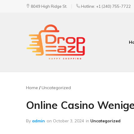
8049 High Ridge St.
Hotline: +1 (240) 755-7722
H
DropEazy
Pure.
Organic.
Delivered.
Home
Uncategorized
Online Casino Weniger
By
admin
on
October 3, 2024
in
Uncategorized