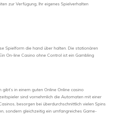
ten zur Verfügung, Ihr eigenes Spielverhalten
se Spielform die hand über halten. Die stationären
Ein On-line Casino ohne Control ist ein Gambling
gibt’s in einem guten Online Online casino
izeitspieler sind vornehmlich die Automaten mit einer
 Casinos, besorgen bei überdurchschnittlich vielen Spins
elen, sondern gleichzeitig ein umfangreiches Game-