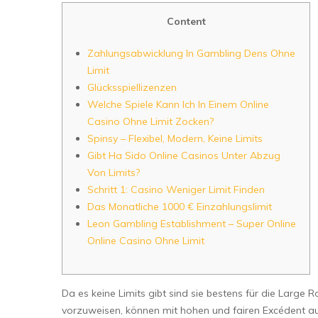
Content
Zahlungsabwicklung In Gambling Dens Ohne
Limit
Glücksspiellizenzen
Welche Spiele Kann Ich In Einem Online
Casino Ohne Limit Zocken?
Spinsy – Flexibel, Modern, Keine Limits
Gibt Ha Sido Online Casinos Unter Abzug
Von Limits?
Schritt 1: Casino Weniger Limit Finden
Das Monatliche 1000 € Einzahlungslimit
Leon Gambling Establishment – Super Online
Online Casino Ohne Limit
Da es keine Limits gibt sind sie bestens für die Large
vorzuweisen, können mit hohen und fairen Excédent aufwa