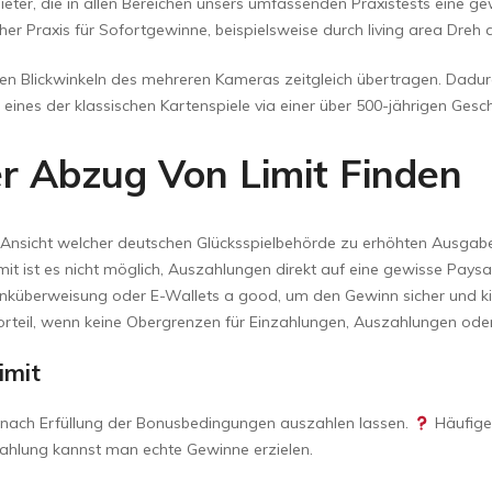
nbieter, die in allen Bereichen unsers umfassenden Praxistests eine
r Praxis für Sofortgewinne, beispielsweise durch living area Dreh 
 Blickwinkeln des mehreren Kameras zeitgleich übertragen. Dadurch 
ines der klassischen Kartenspiele via einer über 500-jährigen Gesch
er Abzug Von Limit Finden
ut Ansicht welcher deutschen Glücksspielbehörde zu erhöhten Ausgab
mit ist es nicht möglich, Auszahlungen direkt auf eine gewisse Pays
überweisung oder E-Wallets a good, um den Gewinn sicher und kinde
Vorteil, wenn keine Obergrenzen für Einzahlungen, Auszahlungen ode
imit
e nach Erfüllung der Bonusbedingungen auszahlen lassen.
Häufige
zahlung kannst man echte Gewinne erzielen.