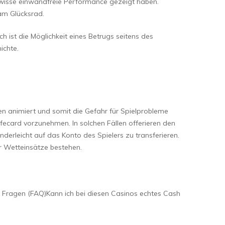
 gewisse einwandfreie Performance gezeigt haben.
am Glücksrad.
ist die Möglichkeit eines Betrugs seitens des
ichte.
en animiert und somit die Gefahr für Spielprobleme
afecard vorzunehmen. In solchen Fällen offerieren den
rleicht auf das Konto des Spielers zu transferieren.
r Wetteinsätze bestehen.
 Fragen (FAQ)Kann ich bei diesen Casinos echtes Cash