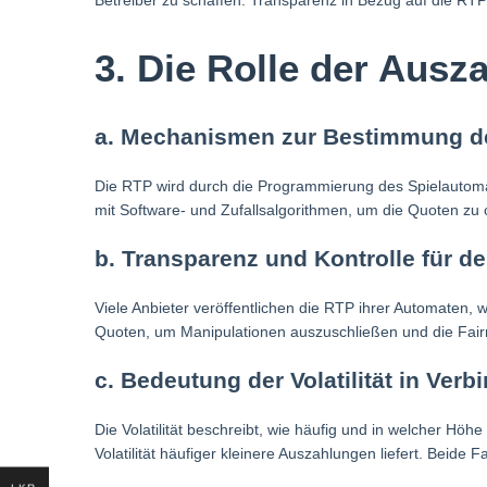
Betreiber zu schaffen. Transparenz in Bezug auf die RTP 
3. Die Rolle der Aus
a. Mechanismen zur Bestimmung d
Die RTP wird durch die Programmierung des Spielautoma
mit Software- und Zufallsalgorithmen, um die Quoten z
b. Transparenz und Kontrolle für de
Viele Anbieter veröffentlichen die RTP ihrer Automaten, 
Quoten, um Manipulationen auszuschließen und die Fair
c. Bedeutung der Volatilität in Ve
Die Volatilität beschreibt, wie häufig und in welcher Höhe
Volatilität häufiger kleinere Auszahlungen liefert. Beid