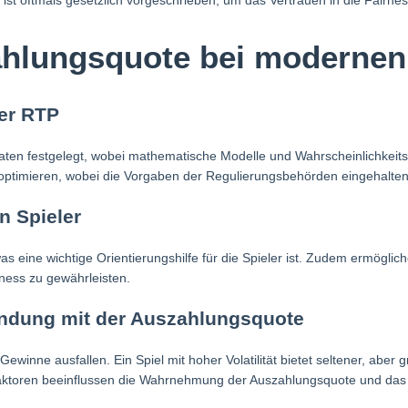
ist oftmals gesetzlich vorgeschrieben, um das Vertrauen in die Fairnes
zahlungsquote bei moderne
er RTP
ten festgelegt, wobei mathematische Modelle und Wahrscheinlichkeit
u optimieren, wobei die Vorgaben der Regulierungsbehörden eingehalt
n Spieler
was eine wichtige Orientierungshilfe für die Spieler ist. Zudem ermögli
ness zu gewährleisten.
rbindung mit der Auszahlungsquote
 Gewinne ausfallen. Ein Spiel mit hoher Volatilität bietet seltener, abe
e Faktoren beeinflussen die Wahrnehmung der Auszahlungsquote und das R