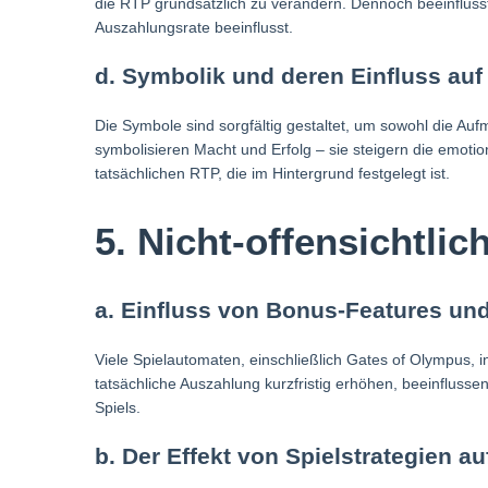
die RTP grundsätzlich zu verändern. Dennoch beeinfluss
Auszahlungsrate beeinflusst.
d. Symbolik und deren Einfluss auf
Die Symbole sind sorgfältig gestaltet, um sowohl die A
symbolisieren Macht und Erfolg – sie steigern die emoti
tatsächlichen RTP, die im Hintergrund festgelegt ist.
5. Nicht-offensichtli
a. Einfluss von Bonus-Features un
Viele Spielautomaten, einschließlich Gates of Olympus, i
tatsächliche Auszahlung kurzfristig erhöhen, beeinfluss
Spiels.
b. Der Effekt von Spielstrategien a