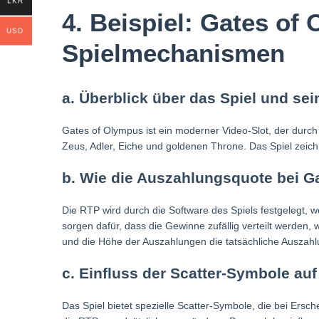
LKR
4. Beispiel: Gates of
USD
Spielmechanismen
a. Überblick über das Spiel und se
Gates of Olympus ist ein moderner Video-Slot, der durch
Zeus, Adler, Eiche und goldenen Throne. Das Spiel zeichn
b. Wie die Auszahlungsquote bei Ga
Die RTP wird durch die Software des Spiels festgelegt, 
sorgen dafür, dass die Gewinne zufällig verteilt werden,
und die Höhe der Auszahlungen die tatsächliche Auszahl
c. Einfluss der Scatter-Symbole auf
Das Spiel bietet spezielle Scatter-Symbole, die bei Er