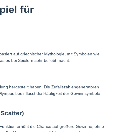
iel für
basiert auf griechischer Mythologie, mit Symbolen wie
as es bei Spielern sehr beliebt macht.
lung hergestellt haben. Die Zufallszahlengeneratoren
f Olympus beeinflusst die Häufigkeit der Gewinnsymbole
 Scatter)
e Funktion erhöht die Chance auf größere Gewinne, ohne