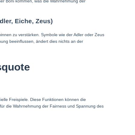
dieser Boni kommen, was die Wahrnehmung der
ler, Eiche, Zeus)
winnen zu verstärken. Symbole wie der Adler oder Zeus
ung beeinflussen, ändert dies nichts an der
squote
ielle Freispiele. Diese Funktionen können die
end für die Wahrnehmung der Fairness und Spannung des