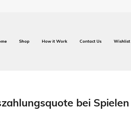
ome
Shop
How it Work
Contact Us
Wishlist
szahlungsquote bei Spielen