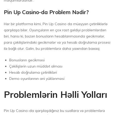
məqamlardandır.
Pin Up Casino-da Problem Nədir?
Hər bir platforma kimi, Pin Up Casino da müəyyən çətinliklərlə
qarşılaşa bilər. Oyunçuların en çox rast gəldiyi problemlərdən
biri, hansı ki, bəzən bonusların hesablanmasında gecikmələr,
para çəkilişlərindəki gecikmələr və ya hesab doğrulama prosesi
ilə bağlı olur. Gəlin, bu problemlərə daha yaxından baxaq:
Bonusların gecikməsi
Çəkilişlərin uzun müddət alması
Hesab doğrulama çətinlikləri
Demo oyunlarının ani yüklənməsi
Problemlərin Həlli Yolları
Pin Up Casino-da qarşılaşdığınız bu suallara və problemlərə