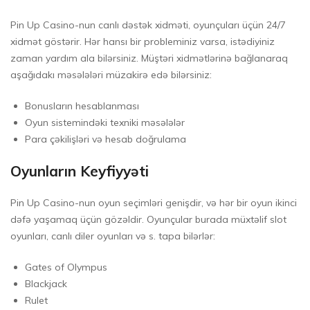
Pin Up Casino-nun canlı dəstək xidməti, oyunçuları üçün 24/7
xidmət göstərir. Hər hansı bir probleminiz varsa, istədiyiniz
zaman yardım ala bilərsiniz. Müştəri xidmətlərinə bağlanaraq
aşağıdakı məsələləri müzakirə edə bilərsiniz:
Bonusların hesablanması
Oyun sistemindəki texniki məsələlər
Para çəkilişləri və hesab doğrulama
Oyunların Keyfiyyəti
Pin Up Casino-nun oyun seçimləri genişdir, və hər bir oyun ikinci
dəfə yaşamaq üçün gözəldir. Oyunçular burada müxtəlif slot
oyunları, canlı diler oyunları və s. tapa bilərlər:
Gates of Olympus
Blackjack
Rulet