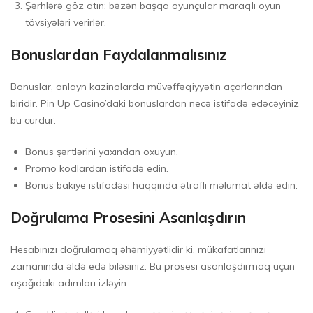
Şərhlərə göz atın; bəzən başqa oyunçular maraqlı oyun
tövsiyələri verirlər.
Bonuslardan Faydalanmalısınız
Bonuslar, onlayn kazinolarda müvəffəqiyyətin açarlarından
biridir. Pin Up Casino’daki bonuslardan necə istifadə edəcəyiniz
bu cürdür:
Bonus şərtlərini yaxından oxuyun.
Promo kodlardan istifadə edin.
Bonus bakiye istifadəsi haqqında ətraflı məlumat əldə edin.
Doğrulama Prosesini Asanlaşdırın
Hesabınızı doğrulamaq əhəmiyyətlidir ki, mükafatlarınızı
zamanında əldə edə biləsiniz. Bu prosesi asanlaşdırmaq üçün
aşağıdakı adımları izləyin: