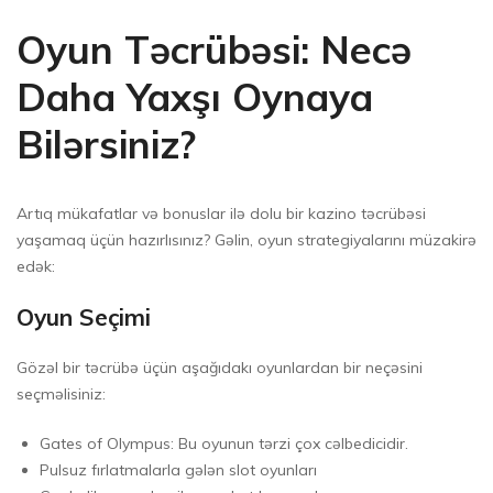
Oyun Təcrübəsi: Necə
Daha Yaxşı Oynaya
Bilərsiniz?
Artıq mükafatlar və bonuslar ilə dolu bir kazino təcrübəsi
yaşamaq üçün hazırlısınız? Gəlin, oyun strategiyalarını müzakirə
edək:
Oyun Seçimi
Gözəl bir təcrübə üçün aşağıdakı oyunlardan bir neçəsini
seçməlisiniz:
Gates of Olympus: Bu oyunun tərzi çox cəlbedicidir.
Pulsuz fırlatmalarla gələn slot oyunları