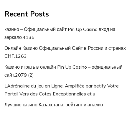
Recent Posts
казино – Официальный сайт Pin Up Casino вход на
зеркало.4135
Онлайн Казино Официальный Сайт в России и странах
СНГ.1263
Казино играть в онлайн Pin Up Casino – официальный
сайт.2079 (2)
LAdrénaline du Jeu en Ligne, Amplifiée par betify Votre
Portail Vers des Cotes Exceptionnelles et u
Лучшие казино Казахстана: рейтинг и анализ