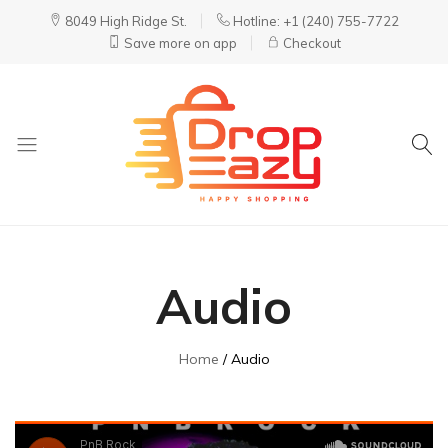
8049 High Ridge St.
Hotline: +1 (240) 755-7722
Save more on app
Checkout
DropEazy
Pure.
Organic.
Delivered.
Audio
Home
Audio