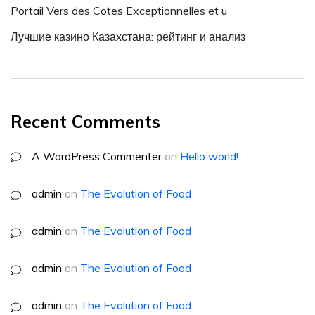
Portail Vers des Cotes Exceptionnelles et u
Лучшие казино Казахстана: рейтинг и анализ
Recent Comments
A WordPress Commenter
on
Hello world!
admin
on
The Evolution of Food
admin
on
The Evolution of Food
admin
on
The Evolution of Food
admin
on
The Evolution of Food