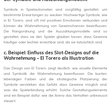
Symbole in Spielautomaten sind sorgfältig gestaltet, um
bestimmte Erwartungen zu wecken. Hochwertige Symbole, wie
in El Torero, sind oft mit positiven Emotionen verbunden und
können die Wahrnehmung von Gewinnchancen beeinflussen.
Die Rangordnung und die Auszahlungsmodelle sind so
gestaltet, dass sie den Spieler glauben lassen, dass Gewinne
häufiger oder leichter erreichbar sind, als sie tatsächlich sind.
c. Beispiel: Einfluss des Slot-Designs auf die
Wahrnehmung – El Torero als Illustration
Das Design von El Torero zeigt deutlich, wie visuelle Elemente
und Symbolik die Wahrnehmung beeinflussen. Die bunten,
lebendigen Farben und die strategische Platzierung der
Symbole verstärken das Gefühl, dass Gewinne möglich sind,
was die Spielerbindung erhöht. Solche Gestaltungselemente
sind ein Beispiel dafür, wie die Arena das Verhalten unbewusst
steuert.