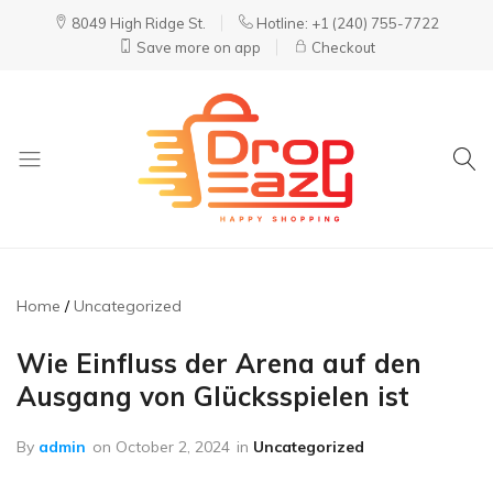
8049 High Ridge St.
Hotline: +1 (240) 755-7722
Save more on app
Checkout
DropEazy
Pure.
Organic.
Delivered.
Home
Uncategorized
Wie Einfluss der Arena auf den
Ausgang von Glücksspielen ist
By
admin
on
October 2, 2024
in
Uncategorized