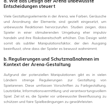
a. Wie das Design der Arena unbewusste
Entscheidungen steuert
Viele Gestaltungselemente in der Arena, wie Farben, Geräusche
und Anordnung der Elemente, sind gezielt eingesetzt, um
unbewusste Reaktionen hervorzurufen. Studien zeigen, dass
Spieler in einer stimulierenden Umgebung eher impulsiv
handeln und ihre Risikobereitschaft erhöhen. Das Design wirkt
somit als subtiler Manipulationsfaktor, der den Ausgang
beeinflusst, ohne dass der Spieler es bewusst wahrnimmt.
b. Regulierungen und Schutzmaßnahmen im
Kontext der Arena-Gestaltung
Aufgrund der potenziellen Manipulationen gibt es in vielen
Ländern strenge Regulierungen zur Gestaltung von
Spielarenen. Diese umfassen Vorschriften zu Farbgestaltung,
Lautstärke, Informationsvermittlung und verantwortungsvollem
Spiel. Ziel ist es, die Spieler vor unbewusster Beeinflussung zu
schützen und faire Spielbedingungen zu gewährleisten.