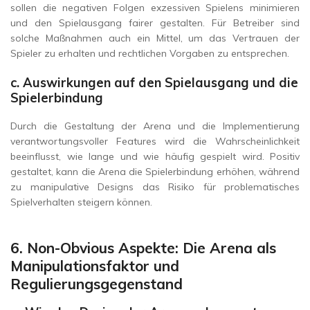
sollen die negativen Folgen exzessiven Spielens minimieren
und den Spielausgang fairer gestalten. Für Betreiber sind
solche Maßnahmen auch ein Mittel, um das Vertrauen der
Spieler zu erhalten und rechtlichen Vorgaben zu entsprechen.
c. Auswirkungen auf den Spielausgang und die
Spielerbindung
Durch die Gestaltung der Arena und die Implementierung
verantwortungsvoller Features wird die Wahrscheinlichkeit
beeinflusst, wie lange und wie häufig gespielt wird. Positiv
gestaltet, kann die Arena die Spielerbindung erhöhen, während
zu manipulative Designs das Risiko für problematisches
Spielverhalten steigern können.
6. Non-Obvious Aspekte: Die Arena als
Manipulationsfaktor und
Regulierungsgegenstand