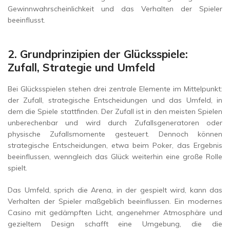
Gewinnwahrscheinlichkeit und das Verhalten der Spieler
beeinflusst.
2. Grundprinzipien der Glücksspiele:
Zufall, Strategie und Umfeld
Bei Glücksspielen stehen drei zentrale Elemente im Mittelpunkt:
der Zufall, strategische Entscheidungen und das Umfeld, in
dem die Spiele stattfinden. Der Zufall ist in den meisten Spielen
unberechenbar und wird durch Zufallsgeneratoren oder
physische Zufallsmomente gesteuert. Dennoch können
strategische Entscheidungen, etwa beim Poker, das Ergebnis
beeinflussen, wenngleich das Glück weiterhin eine große Rolle
spielt.
Das Umfeld, sprich die Arena, in der gespielt wird, kann das
Verhalten der Spieler maßgeblich beeinflussen. Ein modernes
Casino mit gedämpften Licht, angenehmer Atmosphäre und
gezieltem Design schafft eine Umgebung, die die