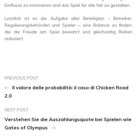
Einflüsse zu minimieren und das Spiel für alle fair zu gestalten.
Letztlich ist es die Aufgabe aller Beteiligten – Betreiber,
Regulierungsbehörden und Spieler –, eine Balance zu finden,
die die Freude am Spiel bewahrt und gleichzeitig Risiken
reduziert.
PREVIOUS POST
Il valore delle probabilità: il caso di Chicken Road
2.0
NEXT POST
Verstehen Sie die Auszahlungsquote bei Spielen wie
Gates of Olympus