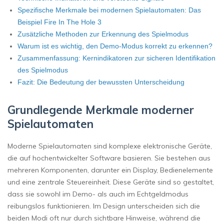
Spezifische Merkmale bei modernen Spielautomaten: Das
Beispiel Fire In The Hole 3
Zusätzliche Methoden zur Erkennung des Spielmodus
Warum ist es wichtig, den Demo-Modus korrekt zu erkennen?
Zusammenfassung: Kernindikatoren zur sicheren Identifikation
des Spielmodus
Fazit: Die Bedeutung der bewussten Unterscheidung
Grundlegende Merkmale moderner
Spielautomaten
Moderne Spielautomaten sind komplexe elektronische Geräte,
die auf hochentwickelter Software basieren. Sie bestehen aus
mehreren Komponenten, darunter ein Display, Bedienelemente
und eine zentrale Steuereinheit. Diese Geräte sind so gestaltet,
dass sie sowohl im Demo- als auch im Echtgeldmodus
reibungslos funktionieren. Im Design unterscheiden sich die
beiden Modi oft nur durch sichtbare Hinweise, während die