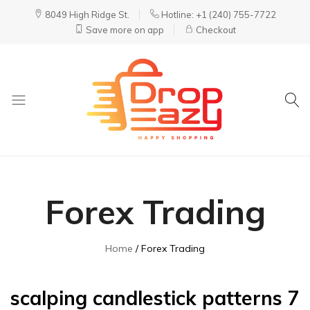
8049 High Ridge St.
Hotline: +1 (240) 755-7722
Save more on app
Checkout
DropEazy
Pure.
Organic.
Delivered.
Forex Trading
Home
Forex Trading
scalping candlestick patterns 7