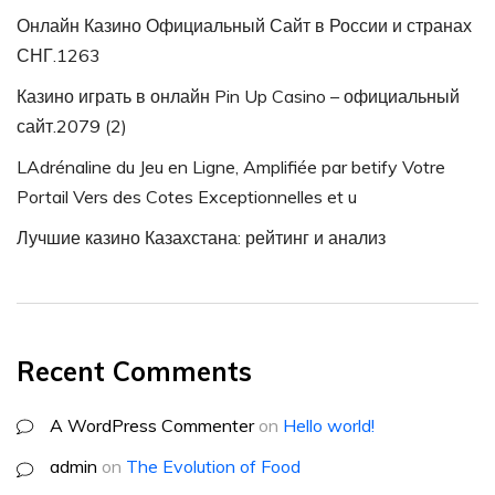
Онлайн Казино Официальный Сайт в России и странах
СНГ.1263
Казино играть в онлайн Pin Up Casino – официальный
сайт.2079 (2)
LAdrénaline du Jeu en Ligne, Amplifiée par betify Votre
Portail Vers des Cotes Exceptionnelles et u
Лучшие казино Казахстана: рейтинг и анализ
Recent Comments
A WordPress Commenter
on
Hello world!
admin
on
The Evolution of Food