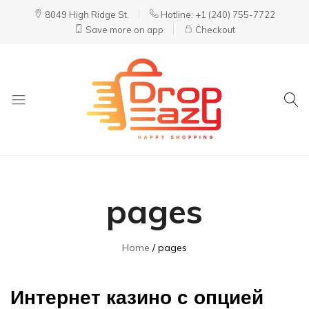
8049 High Ridge St.
Hotline: +1 (240) 755-7722
Save more on app
Checkout
DropEazy
Pure.
Organic.
Delivered.
pages
Home
pages
Интернет казино с опцией