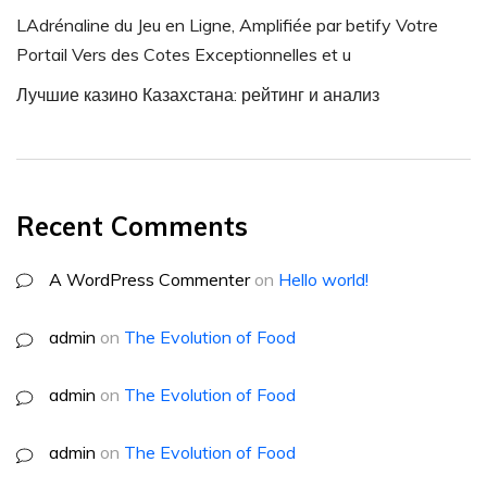
LAdrénaline du Jeu en Ligne, Amplifiée par betify Votre
Portail Vers des Cotes Exceptionnelles et u
Лучшие казино Казахстана: рейтинг и анализ
Recent Comments
A WordPress Commenter
on
Hello world!
admin
on
The Evolution of Food
admin
on
The Evolution of Food
admin
on
The Evolution of Food