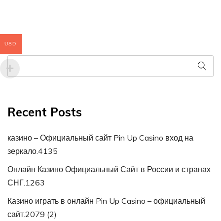
USD
Recent Posts
казино – Официальный сайт Pin Up Casino вход на
зеркало.4135
Онлайн Казино Официальный Сайт в России и странах
СНГ.1263
Казино играть в онлайн Pin Up Casino – официальный
сайт.2079 (2)