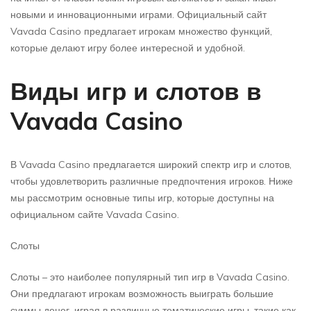
новыми и инновационными играми. Официальный сайт
Vavada Casino предлагает игрокам множество функций,
которые делают игру более интересной и удобной.
Виды игр и слотов в
Vavada Casino
В Vavada Casino предлагается широкий спектр игр и слотов,
чтобы удовлетворить различные предпочтения игроков. Ниже
мы рассмотрим основные типы игр, которые доступны на
официальном сайте Vavada Casino.
Слоты
Слоты – это наиболее популярный тип игр в Vavada Casino.
Они предлагают игрокам возможность выиграть большие
суммы денег, играя в различные тематические игры, такие как