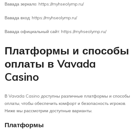
Вавада зеркало: https://myhseolymp.ru/
Вавада вход: https://myhseolymp.ru/
Вавада официальный сайт: https://myhseolymp.ru/
Платформы и способы
оплаты в Vavada
Casino
В Vavada Casino доступны различные платформы и способы
оплаты, чтобы обеспечить комфорт и безопасность игроков.
Ниже мы рассмотрим доступные варианты.
Платформы