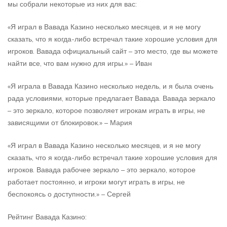
мы собрали некоторые из них для вас:
«Я играл в Вавада Казино несколько месяцев, и я не могу
сказать, что я когда-либо встречал такие хорошие условия для
игроков. Вавада официальный сайт – это место, где вы можете
найти все, что вам нужно для игры.» – Иван
«Я играла в Вавада Казино несколько недель, и я была очень
рада условиями, которые предлагает Вавада. Вавада зеркало
– это зеркало, которое позволяет игрокам играть в игры, не
зависящими от блокировок.» – Мария
«Я играл в Вавада Казино несколько месяцев, и я не могу
сказать, что я когда-либо встречал такие хорошие условия для
игроков. Вавада рабочее зеркало – это зеркало, которое
работает постоянно, и игроки могут играть в игры, не
беспокоясь о доступности.» – Сергей
Рейтинг Вавада Казино: