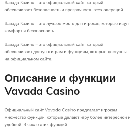
Вавада Казино – это официальный сайт, который
обеспечивает безопасность и прозрачность всех операций.
Вавада Казино – это лучшее место для игроков, которые ищут
комфорт и безопасность.
Вавада Казино – это официальный сайт, который
обеспечивает доступ к играм и функциям, которые доступны
на официальном сайте.
Описание и функции
Vavada Casino
Официальный сайт Vavada Casino предлагает игрокам
множество функций, которые делают игру более интересной и
удобной. В числе этих функций: