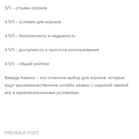
5/5 – отзывы игроков
4.5/5 – условия для игроков
4.5/5 – безопасность и надежность
4.5/5 – доступность и простота использования
4.5/5 – общий рейтинг
Вавада Казино – это отличное выбор для игроков, которые
ищут высококачественное онлайн-казино с широкой гаммой
игр и привлекательными условиями.
PREVIOUS POST