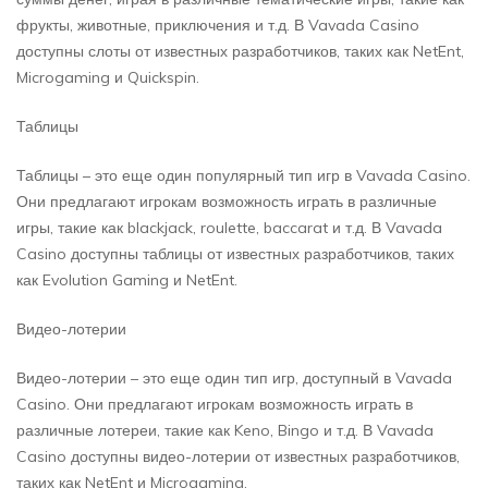
фрукты, животные, приключения и т.д. В Vavada Casino
доступны слоты от известных разработчиков, таких как NetEnt,
Microgaming и Quickspin.
Таблицы
Таблицы – это еще один популярный тип игр в Vavada Casino.
Они предлагают игрокам возможность играть в различные
игры, такие как blackjack, roulette, baccarat и т.д. В Vavada
Casino доступны таблицы от известных разработчиков, таких
как Evolution Gaming и NetEnt.
Видео-лотерии
Видео-лотерии – это еще один тип игр, доступный в Vavada
Casino. Они предлагают игрокам возможность играть в
различные лотереи, такие как Keno, Bingo и т.д. В Vavada
Casino доступны видео-лотерии от известных разработчиков,
таких как NetEnt и Microgaming.