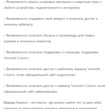
– Возможность играть в игровые автоматы и азартные игры с
любого устройства, подключенного к интернету;
– Возможность создавать свой аккаунт и получать доступ к
личному кабинету;
– Возможность получать бонусы и промокоды для новых
игроков и лояльных клиентов;
– Возможность получать поддержку от команды поддержки
Vavada Casino;
– Возможность получать доступ к рабочему зеркалу Vavada
Casino, если официальный сайт недоступен;
– Возможность получать доступ к зеркалу Vavada Casino, если
официальный сайт заблокирован;
Вавада Казино – это место, где можно найти что-то для себя,
начиная от классических игровых автоматов и заканчивая